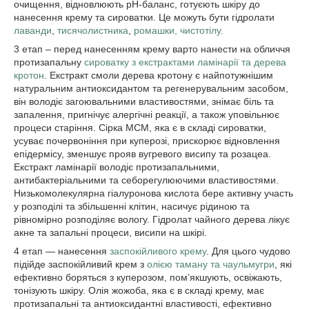
очищення, відновлюють рН-баланс, готуєють шкіру до
нанесення крему та сироватки. Це можуть бути гідролати
лаванди
,
тисячолистника
,
ромашки,
чистотілу.
3 етап – перед нанесенням крему варто нанести на обличчя
протизапальну
сироватку з екстрактами ламінарії та дерева
кротон
. Екстракт смоли дерева кротону є найпотужнішим
натуральним антиоксидантом та регенерувальним засобом,
він володіє загоювальними властивостями, знімає біль та
запалення, пригнічує алергічні реакції, а також уповільнює
процеси старіння. Сірка МСМ, яка є в складі сироватки,
усуває почервоніння при куперозі, прискорює відновлення
епідермісу, зменшує прояв вугревого висипу та розацеа.
Екстракт ламінарії володіє протизапальними,
антибактеріальними та себорегулюючими властивостями.
Низькомолекулярна гіалуронова кислота бере активну участь
у розподілі та збільшенні клітин, насичує рідиною та
рівномірно розподіляє вологу. Гідролат чайного дерева лікує
акне та запальні процеси, висипи на шкірі.
4 етап — нанесення
заспокійливого крему
. Для цього чудово
підійде заспокійливий крем з
олією таману та чаульмугри
, які
ефективно боряться з куперозом, пом’якшують, освіжають,
тонізують шкіру. Олія жожоба, яка є в складі крему, має
протизапальні та антиоксидантні властивості, ефективно