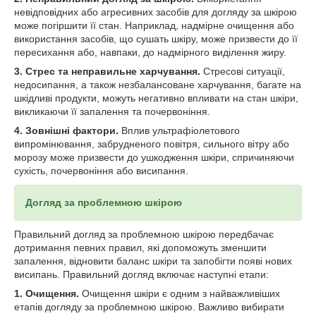
невідповідних або агресивних засобів для догляду за шкірою
може погіршити її стан. Наприклад, надмірне очищення або
використання засобів, що сушать шкіру, може призвести до її
пересихання або, навпаки, до надмірного виділення жиру.
3. Стрес та неправильне харчування.
Стресові ситуації,
недосипання, а також незбалансоване харчування, багате на
шкідливі продукти, можуть негативно впливати на стан шкіри,
викликаючи її запалення та почервоніння.
4. Зовнішні фактори.
Вплив ультрафіолетового
випромінювання, забрудненого повітря, сильного вітру або
морозу може призвести до ушкодження шкіри, спричиняючи
сухість, почервоніння або висипання.
Догляд за проблемною шкірою
Правильний догляд за проблемною шкірою передбачає
дотримання певних правил, які допоможуть зменшити
запалення, відновити баланс шкіри та запобігти появі нових
висипань. Правильний догляд включає наступні етапи:
1. Очищення.
Очищення шкіри є одним з найважливіших
етапів догляду за проблемною шкірою. Важливо вибирати