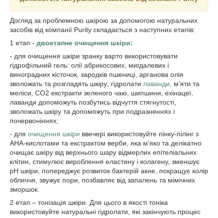
Догляд за проблемною шкірою за допомогою натуральних
засобів від компанії Purity складається з наступних етапів:
1 етап -
двоетапне очищення шкіри:
- для очищення шкіри зранку варто використовувати
гідрофільний гель: олії абрикосових, мигдалевих і
виноградних кісточок, зародків пшениці, арганова олія
зволожать та розгладять шкіру; гідролати
лаванди,
м’яти та
меліси, СО2 екстракти зеленого чаю, шипшини, ехінацеї,
лаванди допоможуть позбутись відчуття стягнутості,
зволожать шкіру та допоможуть при подразненнях і
почервоніннях;
- для
очищення шкіри
ввечері використовуйте пінку-пілінг з
АНА-кислотами та екстрактом верби, яка м’яко та делікатно
очищає шкіру від верхнього шару відмерлих епітеліальних
клітин, стимулює вироблення еластину і колагену, зменшує
pH шкіри, попереджує розвиток бактерій акне, покращує колір
обличчя, звужує пори, позбавляє від запалень та мімічних
зморшок.
2 етап – тонізація шкіри. Для цього в якості тоніка
використовуйте натуральні гідролати, які закінчують процес