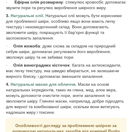
·
Ефірна олія розмарину
: стимулює кровообіг, допомагає
звузити пори та регулює вироблення шкірного жиру.
3.
Натуральні
олії
.
Натуральні олії можуть бути корисними
для проблемної шкіри, особливо якщо вони мають легку
текстуру і некомедогенний склад. Вони допомагають
зволожити шкіру, покращують її бар'єрні функції та
заспокоюють запалення.
·
Олія
жожоба
: дуже схожа за складом на природний
себум шкіри, допомагає регулювати його вироблення,
зволожує шкіру та не забиває пори.
·
Олія
виноградних кісточок
: багата на антиоксиданти,
має легку текстуру, яка швидко вбирається, не залишаючи
жирного блиску, і допомагає зменшити запалення.
4.
Натуральні маски для обличчя.
Маски на основі
натуральних інгредієнтів, таких як глина, мед, алое вера,
можуть допомогти очистити пори, зняти запалення та
зволожити шкіру. Глиняні маски, наприклад, добре підходять
для жирної та комбінованої шкіри, оскільки вони витягують
надлишок жиру і токсини.
Особливості догляду за проблемною шкірою за
допомогою натуральних засобів від компанії
Purity