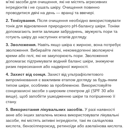
м'які засоби для очищення, які не містять агресивних
інгредієнтів і не сушать шкіру. Очищення повинно
проводитися двічі на день — вранці та ввечері.
2. Тонізування.
Після очищення необхідно використовувати
тонік для відновлення природного pH-балансу шкіри. Тоніки
допомагають зняти залишки забруднень, звужують пори та
готують шкіру до наступних етапів догляду.
3. Зволоження.
Навіть якщо шкіра є жирною, вона потребує
зволоження. Вибирайте легкі, некомедогенні зволожуючі
креми або гелі, які не закупорюють пори. Зволоження
допомагає підтримувати водний баланс шкіри, знижуючи
ризик пересихання або надмірної жирності.
4. Захист від сонця.
Захист від ультрафіолетового
випромінювання є важливим етапом догляду за будь-яким
типом шкіри, особливо за проблемною. Використовуйте
сонцезахисні засоби з широким спектром дії (SPF 30 або
вище), щоб запобігти ушкодженню шкіри та погіршенню її
стану.
5. Використання лікувальних засобів.
У разі наявності
акне або інших запалень можна використовувати лікувальні
засоби, які містять активні інгредієнти, такі як саліцилова
кислота, бензоїлпероксид, ретиноїди або азелаїнова кислота.