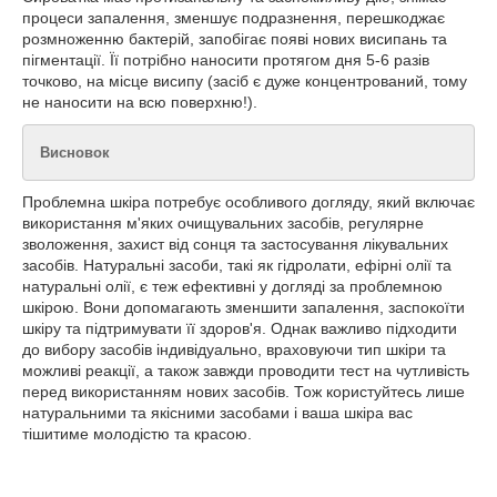
процеси запалення, зменшує подразнення, перешкоджає
розмноженню бактерій, запобігає появі нових висипань та
пігментації. Її потрібно наносити протягом дня 5-6 разів
точково, на місце висипу (засіб є дуже концентрований, тому
не наносити на всю поверхню!).
Висновок
Проблемна шкіра потребує особливого догляду, який включає
використання м'яких очищувальних засобів, регулярне
зволоження, захист від сонця та застосування лікувальних
засобів. Натуральні засоби, такі як гідролати, ефірні олії та
натуральні олії, є теж ефективні у догляді за проблемною
шкірою. Вони допомагають зменшити запалення, заспокоїти
шкіру та підтримувати її здоров'я. Однак важливо підходити
до вибору засобів індивідуально, враховуючи тип шкіри та
можливі реакції, а також завжди проводити тест на чутливість
перед використанням нових засобів. Тож користуйтесь лише
натуральними та якісними засобами і ваша шкіра вас
тішитиме молодістю та красою.