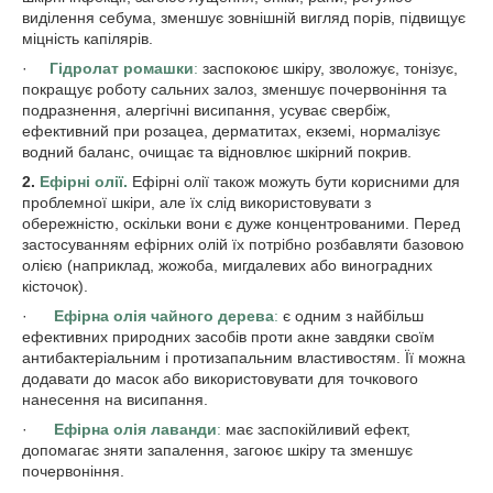
виділення себума, зменшує зовнішній вигляд порів, підвищує
міцність капілярів.
·
Гідролат ромашки
:
заспокоює шкіру, зволожує, тонізує,
покращує роботу сальних залоз, зменшує почервоніння та
подразнення, алергічні висипання, усуває свербіж,
ефективний при розацеа, дерматитах, екземі, нормалізує
водний баланс, очищає та відновлює шкірний покрив.
2.
Ефірні олії.
Ефірні олії також можуть бути корисними для
проблемної шкіри, але їх слід використовувати з
обережністю, оскільки вони є дуже концентрованими. Перед
застосуванням ефірних олій їх потрібно розбавляти базовою
олією (наприклад, жожоба, мигдалевих або виноградних
кісточок).
·
Ефірна олія чайного дерева
:
є одним з найбільш
ефективних природних засобів проти акне завдяки своїм
антибактеріальним і протизапальним властивостям. Її можна
додавати до масок або використовувати для точкового
нанесення на висипання.
·
Ефірна олія лаванди
:
має заспокійливий ефект,
допомагає зняти запалення, загоює шкіру та зменшує
почервоніння.