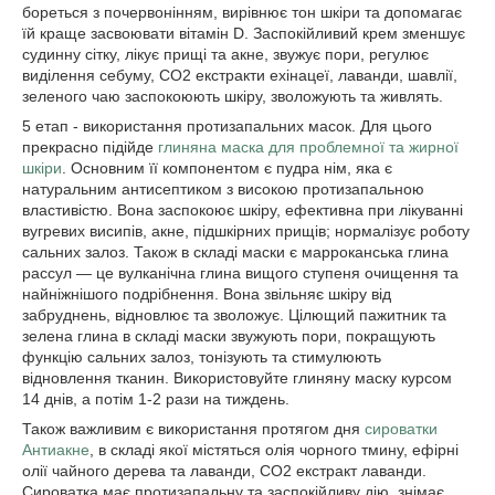
бореться з почервонінням, вирівнює тон шкіри та допомагає
їй краще засвоювати вітамін D. Заспокійливий крем зменшує
судинну сітку, лікує прищі та акне, звужує пори, регулює
виділення себуму, СО2 екстракти ехінацеї, лаванди, шавлії,
зеленого чаю заспокоюють шкіру, зволожують та живлять.
5 етап - використання протизапальних масок. Для цього
прекрасно підійде
глиняна маска для проблемної та жирної
шкіри
. Основним її компонентом є пудра нім, яка є
натуральним антисептиком з високою протизапальною
властивістю. Вона заспокоює шкіру, ефективна при лікуванні
вугревих висипів, акне, підшкірних прищів; нормалізує роботу
сальних залоз. Також в складі маски є марроканська глина
рассул — це вулканічна глина вищого ступеня очищення та
найніжнішого подрібнення. Вона звільняє шкіру від
забруднень, відновлює та зволожує. Цілющий пажитник та
зелена глина в складі маски звужують пори, покращують
функцію сальних залоз, тонізують та стимулюють
відновлення тканин. Використовуйте глиняну маску курсом
14 днів, а потім 1-2 рази на тиждень.
Також важливим є використання протягом дня
сироватки
Антиакне
, в складі якої містяться олія чорного тмину, ефірні
олії чайного дерева та лаванди, СО2 екстракт лаванди.
Сироватка має протизапальну та заспокійливу дію, знімає