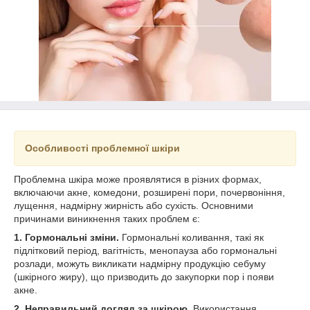
Особливості проблемної шкіри
Проблемна шкіра може проявлятися в різних формах,
включаючи акне, комедони, розширені пори, почервоніння,
лущення, надмірну жирність або сухість. Основними
причинами виникнення таких проблем є:
1. Гормональні зміни.
Гормональні коливання, такі як
підлітковий період, вагітність, менопауза або гормональні
розлади, можуть викликати надмірну продукцію себуму
(шкірного жиру), що призводить до закупорки пор і появи
акне.
2. Неправильний догляд за шкірою.
Використання