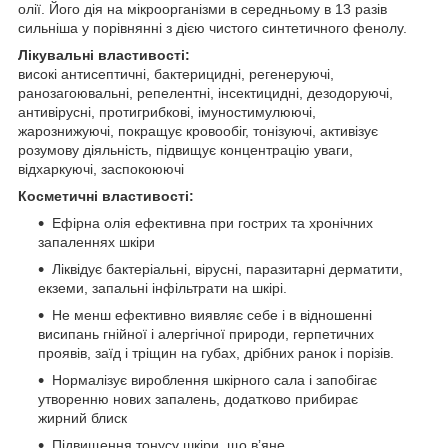
олії. Його дія на мікроорганізми в середньому в 13 разів
сильніша у порівнянні з дією чистого синтетичного фенолу.
Лікувальні властивості:
високі антисептичні, бактерицидні, регенеруючі,
ранозагоювальні, репелентні, інсектицидні, дезодоруючі,
антивірусні, протигрибкові, імуностимулюючі,
жарознижуючі, покращує кровообіг, тонізуючі, активізує
розумову діяльність, підвищує концентрацію уваги,
відхаркуючі, заспокоюючі
Косметичні властивості:
Ефірна олія ефективна при гострих та хронічних
запаленнях шкіри
Ліквідує бактеріальні, вірусні, паразитарні дерматити,
екземи, запальні інфільтрати на шкірі.
Не менш ефективно виявляє себе і в відношенні
висипань гнійної і алергічної природи, герпетичних
проявів, заїд і тріщин на губах, дрібних ранок і порізів.
Нормалізує вироблення шкірного сала і запобігає
утворенню нових запалень, додатково прибирає
жирний блиск
Підвищення тонусу шкіри, що в’яне