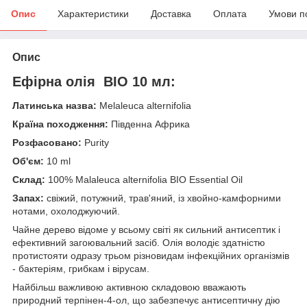
Опис
Характеристики
Доставка
Оплата
Умови п
Опис
Ефірна олія BIO 10 мл:
Латинська назва:
Melaleuca alternifolia
Країна походження:
Південна Африка
Розфасовано:
Purity
Об'єм:
10 ml
Склад:
100% Malaleuca alternifolia BIO Essential Oil
Запах:
свіжий, потужний, трав'яний, із хвойно-камфорними
нотами, охолоджуючий.
Чайне дерево відоме у всьому світі як сильний антисептик і
ефективний загоювальний засіб. Олія володіє здатністю
протистояти одразу трьом різновидам інфекційних організмів
- бактеріям, грибкам і вірусам.
Найбільш важливою активною складовою вважають
природний терпінен-4-ол, що забезпечує антисептичну дію