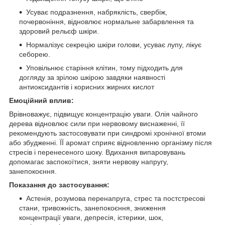
Усуває подразнення, набряклість, свербіж,
почервоніння, відновлює нормальне забарвлення та
здоровий рельєф шкіри.
Нормалізує секрецію шкіри голови, усуває лупу, лікує
себорею.
Уповільнює старіння клітин, тому підходить для
догляду за зрілою шкірою завдяки наявності
антиоксидантів і корисних жирних кислот
Емоційний вплив:
Врівноважує, підвищує концентрацію уваги. Олія чайного
дерева відновлює сили при нервовому виснаженні, її
рекомендують застосовувати при синдромі хронічної втоми
або збудженні. ЇЇ аромат сприяє відновленню організму після
стресів і перенесеного шоку. Вдихання випаровувань
допомагає заспокоїтися, зняти нервову напругу,
занепокоєння.
Показання до застосування:
Астенія, розумова перенапруга, стрес та постстресові
стани, тривожність, занепокоєння, зниження
концентрації уваги, депресія, істерики, шок,