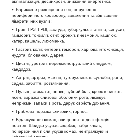
акліматизація, десинхрози, зниження енергетики.
Варикозне розширення вен, порушення
периферичного кровообігу, запалення та збільшення
лімфатичних вузлів;
Грип, ГРЗ, ГРВІ, застуда, туберкульоз, ангіна, синусит,
гайморит, тонзиліт, отит, бронхіт, пневмонія, кашлюк,
катар, кашель, лихоманка.
Гастрит, коліт, ентерит, геморой, харчова інтоксикація,
нудота, блювання, діарея.
Цистит, уретрит, передменструальний синдром,
кандидоз.
Артрит, артроз, міалгія, тугорухливість суглобів, рани,
садна, забиття, розтягнення.
Пульпіт, стоматит, гінгівіт, зубний біль, кровоточивість
ясен, виразки слизової оболонки рота, ліквідує
неприємні запахи з рота, дарує свіжість дихання.
Грибкова поразка слизових, герпес.
Відлякування комах, очищення та дезінфекція
повітря. Швидко усуває свербіж, набряклість,
почервоніння після укусів комах, нейтралізуючи