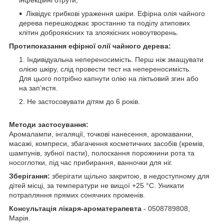
інфекційні отрути;
Ліквідує грибкові ураження шкіри. Ефірна олія чайного
дерева перешкоджає зростанню та поділу атипових
клітин доброякісних та злоякісних новоутворень.
Протипоказання ефірної олії чайного дерева:
Індивідуальна непереносимість. Перш ніж змащувати
олією шкіру, слід провести тест на непереносимість.
Для цього потрібно капнути олію на ліктьовий згин або
на зап’ястя.
Не застосовувати дітям до 6 років.
Методи застосування:
Аромалампи, інгаляції, точкові нанесення, аромаванни,
масажі, компреси, збагачення косметичних засобів (кремів,
шампунів, зубної пасти), полоскання порожнини рота та
носоглотки, під час прибирання, ванночки для ніг.
Зберігання:
зберігати щільно закритою, в недоступному для
дітей місці, за температури не вищої +25 °C. Уникати
потрапляння прямих сонячних променів.
Консультація лікаря-ароматерапевта
- 0508789808,
Марія.