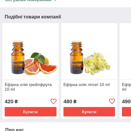
Подібні товари компанії
Ефірна олія грейпфрута
Ефірна олія літсеї 10 ml
Ефір
10 ml
ml
420
480
490
₴
₴
Купити
Купити
Про нас