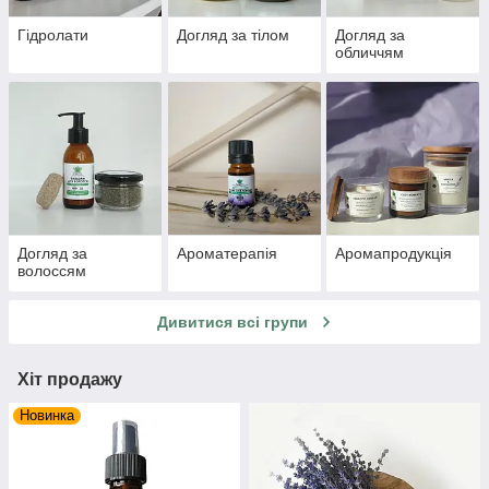
Гідролати
Догляд за тілом
Догляд за
обличчям
Догляд за
Ароматерапія
Аромапродукція
волоссям
Дивитися всі групи
Хіт продажу
Новинка