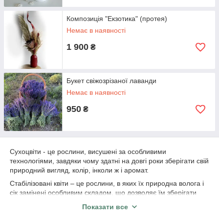
Композиція "Екзотика" (протея)
Немає в наявності
1 900
₴
Букет свіжозрізаної лаванди
Немає в наявності
950
₴
Сухоцвіти - це рослини, висушені за особливими
технологіями, завдяки чому здатні на довгі роки зберігати свій
природний вигляд, колір, інколи ж і аромат.
Стабілізовані квіти – це рослини, в яких їх природна волога і
сік замінені особливим складом, що дозволяє їм зберігати
незмінний вигляд.
Показати все
Саме з цих 2-х варіантів створені наші букети!.