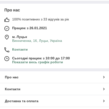
Квіткові композиції "Purity" – це ефектний подарунок на будь-
який урочистий випадок. Тому, сміливо обирайте свій витвір
Про нас
мистецтва і даруйте цю радість іншим, адже букет із
сухоцвітів має багато позитивних якостей:
100% позитивних з 33 відгуків за рік
1. Довге нагадування про вас тому, кому подарували
Працює з 26.01.2021
букет.
2. Не потребує догляду.
м. Луцьк
Винниченка, 16, Луцьк, Україна
3. Створює гарний настрій.
Контакти
5. Може зберігатись до 5-ти років!
6. Ефектно і стильно виглядає
Сьогодні працює з 10:00 до 17:00
Показати весь графік роботи
Будьте оригінальні у виборі подарунку!
Є можливість створення композиції за індивідуальним
замовленням!
Про нас
Контакти
Доставка та оплата