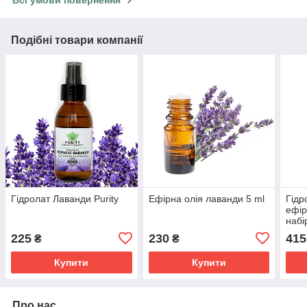
Всі умови повернення
Подібні товари компанії
Гідролат Лаванди Purity
Ефірна олія лаванди 5 ml
Гідр
ефір
набі
225
230
415
₴
₴
Купити
Купити
Про нас