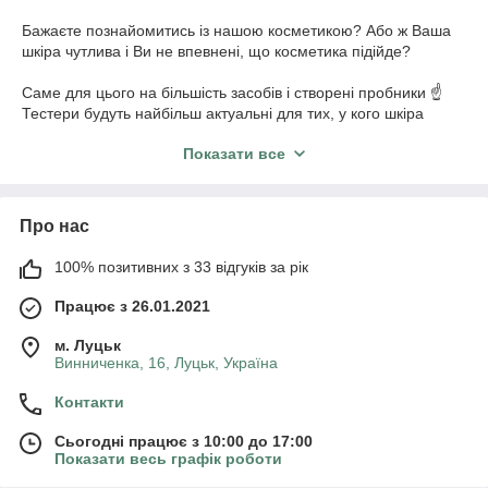
Бажаєте познайомитись із нашою косметикою? Або ж Ваша
шкіра чутлива і Ви не впевнені, що косметика підійде?
Саме для цього на більшість засобів і створені пробники ☝️
Тестери будуть найбільш актуальні для тих, у кого шкіра
проблемна, схильна до алергічних реакцій чи надто чутлива.
Показати все
Пробники косметики навряд чи дадуть повну відповідь на
питання, наскільки ефективний косметичний засіб. Адже
бажаний, кінцевий ефект від натуральної косметики
Про нас
з'являється не з першого і не з другого використання. Проте
їх буде достатньо щоб пересвідчись у тому, що Ваша шкіра
100% позитивних з 33 відгуків за рік
радо приймає косметику Purity, стає чистою, м'ягенькою та
зволоженою.
Працює з 26.01.2021
м. Луцьк
Винниченка, 16, Луцьк, Україна
Контакти
Сьогодні працює з 10:00 до 17:00
Показати весь графік роботи