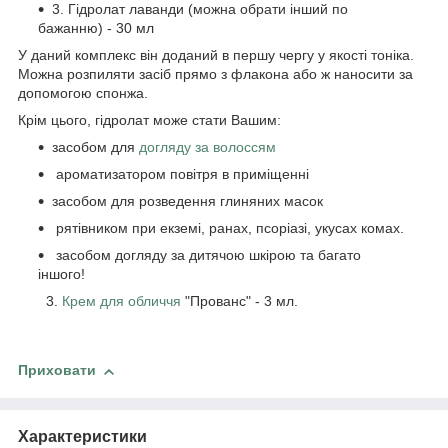
3. Гідролат лаванди (можна обрати інший по
бажанню) - 30 мл
У даний комплекс він доданий в першу чергу у якості тоніка.
Можна розпиляти засіб прямо з флакона або ж наносити за
допомогою спонжа.
Крім цього, гідролат може стати Вашим:
засобом для
догляду за волоссям
ароматизатором повітря в приміщенні
засобом для розведення глиняних масок
рятівником при екземі, ранах, псоріазі, укусах комах.
засобом догляду за дитячою шкірою та багато
іншого!
3.
Крем для обличчя
"Прованс" - 3 мл.
Приховати
Характеристики