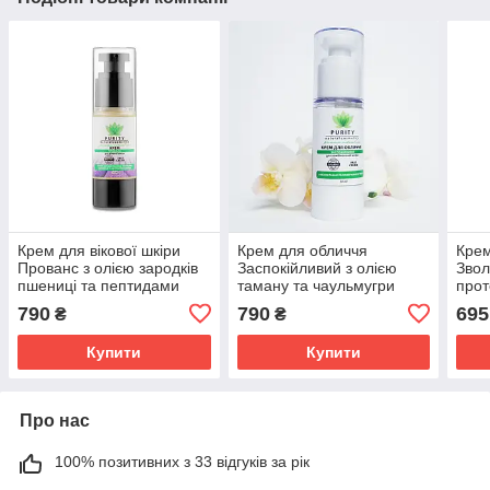
Крем для вікової шкіри
Крем для обличчя
Крем
Прованс з олією зародків
Заспокійливий з олією
Звол
пшениці та пептидами
таману та чаульмугри
прот
Purity 30 мл
Purity 30 мл
ефір
790
790
695
₴
₴
Puri
Купити
Купити
Про нас
100% позитивних з 33 відгуків за рік