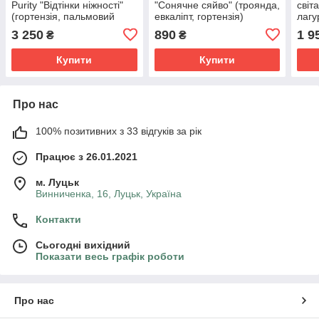
Purity "Відтінки ніжності"
"Сонячне сяйво" (троянда,
світ
(гортензія, пальмовий
евкаліпт, гортензія)
лагу
лист)
3 250
890
1 9
₴
₴
Купити
Купити
Про нас
100% позитивних з 33 відгуків за рік
Працює з 26.01.2021
м. Луцьк
Винниченка, 16, Луцьк, Україна
Контакти
Сьогодні вихідний
Показати весь графік роботи
Про нас