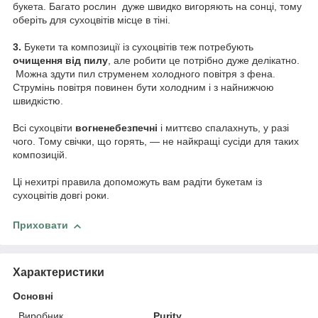
букета. Багато рослин дуже швидко вигоряють на сонці, тому
оберіть для сухоцвітів місце в тіні.
⠀
3.
Букети та композиції із сухоцвітів теж потребують
очищення від пилу
, але робити це потрібно дуже делікатно.
Можна здути пил струменем холодного повітря з фена.
Струмінь повітря повинен бути холодним і з найнижчою
швидкістю.
⠀
Всі сухоцвіти
вогненебезпечні
і миттєво спалахнуть, у разі
чого. Тому свічки, що горять, — не найкращі сусіди для таких
композицій.
⠀
Ці нехитрі правила допоможуть вам радіти букетам із
сухоцвітів довгі роки.
Приховати
Характеристики
Основні
Виробник
Purity