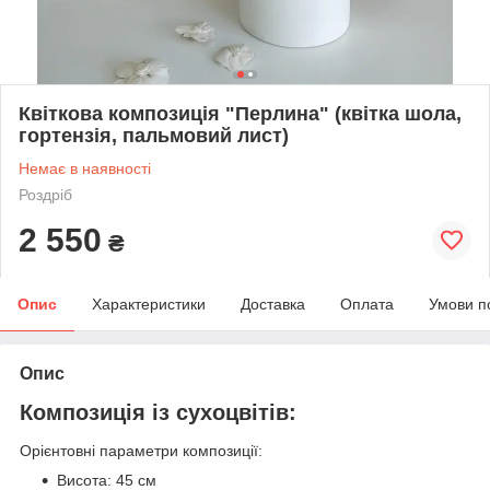
Квіткова композиція "Перлина" (квітка шола,
гортензія, пальмовий лист)
Немає в наявності
Роздріб
2 550
₴
Опис
Характеристики
Доставка
Оплата
Умови п
Опис
Композиція із сухоцвітів:
Орієнтовні параметри композиції:
Висота: 45 см