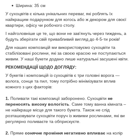
Ширина: 35 см
У сухоцвітів є кілька унікальних переваг, які роблять їх
найкращим подарунком для когось або ж декором для своєї
квартири, офісу чи робочого столу.
І найголовніше це те, що вони не зав'януть через тиждень, а
будуть зберігати свій привабливий вигляд до 4-5-ти років!
Для наших композицій ми використовуємо сухоцвіти та
стабілізовані рослини, які за своєю красою не поступаються
живим. У наші букети додано лише натуральні засушені квіти.
РЕКОМЕНДАЦІЇ ЩОДО ДОГЛЯДУ:
У букетів і композицій із сухоцвітів є три головні ворога —
волога, сонце та пил, тому потрібно мінімізувати вплив
кожного з цих факторів:
⠀
1.
Поливати такі композиції заборонено. Сухоцвіти
не
переносять високу вологість
. Саме тому ванна кімната –
не найкраще місце для такого букета. Також не слід
розташовувати сухоцвіти поруч із живими рослинами, які ви
регулярно поливаєте та обприскуєте.
⠀
2.
Пряме
сонячне проміння негативно впливає
на колір