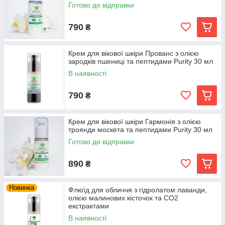
Готово до відправки
790
₴
Крем для вікової шкіри Прованс з олією
зародків пшениці та пептидами Purity 30 мл
В наявності
790
₴
Крем для вікової шкіри Гармонія з олією
троянди москета та пептидами Purity 30 мл
Готово до відправки
890
₴
Новинка
Флюїд для обличчя з гідролатом лаванди,
олією малинових кісточок та СО2
екстрактами
В наявності