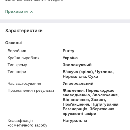
Приховати
Характеристики
Основні
Виробник
Purity
Країна виробник
Україна
Тип крему
Зволожуючий
Тип шкіри
В'януча (зріла), Чутлива,
Нормальна, Суха
Час застосування
Універсальний
Призначення і результат
Живлення, Перешкоджає
зневодненню, Зволоження,
Відновлення, Захист,
Пом'якшення, Підтягування,
Регенерація, Збереження
пружності шкіри
Класифікація
Натуральна
косметичного засобу