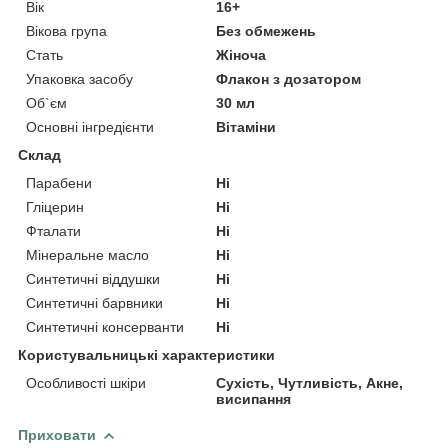
Вік
16+
Вікова група
Без обмежень
Стать
Жіноча
Упаковка засобу
Флакон з дозатором
Об`єм
30 мл
Основні інгредієнти
Вітаміни
Склад
Парабени
Ні
Гліцерин
Ні
Фталати
Ні
Мінеральне масло
Ні
Синтетичні віддушки
Ні
Синтетичні барвники
Ні
Синтетичні консерванти
Ні
Користувальницькі характеристики
Особливості шкіри
Сухість, Чутливість, Акне,
висипання
Приховати