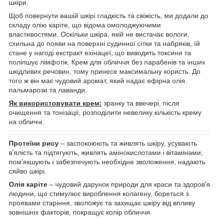
шкіри.
Щоб повернути вашій шкірі гладкість та свіжість, ми додали до
складу олію каріте, що відома омолоджуючими
властивостями. Оскільки шкіра, якій не вистачає вологи,
схильна до появи на поверхні судинної сітки та набряків, їй
стане у нагоді екстракт ехінацеї, що виводить токсини та
поліпшує лімфотік. Крем для обличчя без парабенів та інших
шкідливих речовин, тому принесе максимальну користь. До
того ж він має чудовий аромат, який надає ефірна олія
пальмарози та лаванди.
Як використовувати крем:
зранку та ввечері, після
очищення та тонізації, розподілити невелику кількість крему
на обличчі.
Протеїни рису
– заспокоюють та живлять шкіру, усувають
в'ялість та підтягують, живлять амінокислотами і вітамінами,
пом'якшують і забезпечують необхідне зволоження, надають
сяйво шкірі.
Олія каріте
– чудовий дарунок природи для краси та здоров'я
людини, що стимулює вироблення колагену, бореться з
проявами старіння, зволожує та захищає шкіру від впливу
зовнішніх факторів, покращує колір обличчя.