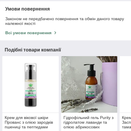
Умови повернення
Законом не передбачено повернення та обмін даного товару
належної якості
Всі умови повернення
Подібні товари компанії
Крем для вікової шкіри
Гідрофільний гель Purity з
Крем
Прованс з олією зародків
гідролатом лаванди та
Засп
пшениці та пептидами
олією абрикосових
тама