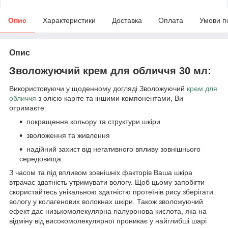
Опис
Характеристики
Доставка
Оплата
Умови п
Опис
Зволожуючий крем для обличчя 30 мл:
Використовуючи у щоденному догляді Зволожуючий
крем для
обличчя
з олією каріте та іншими компонентами, Ви
отримаєте:
покращення кольору та структури шкіри
зволоження та живлення
надійний захист від негативного впливу зовнішнього
середовища.
З часом та під впливом зовнішніх факторів Ваша шкіра
втрачає здатність утримувати вологу. Щоб цьому запобігти
скористайтесь унікальною здатністю протеїнів рису зберігати
вологу у колагенових волокнах шкіри. Також зволожуючий
ефект дає низькомолекулярна гіалуронова кислота, яка на
відміну від високомолекулярної проникає у найглибші шарі