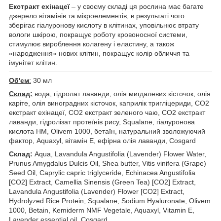
Екстракт ехінацеї
– у своєму складі ця рослина має багате
джерело вітамінів та мікроелементів, в результаті чого
зберігає гіалуронову кислоту в клітинах, уповільнює втрату
вологи шкірою, покращує роботу кровоносної системи,
стимулює вироблення колагену і еластину, а також
«народження» нових клітин, покращує колір обличчя та
імунітет клітин.
Об'єм
:
30 мл
Склад:
вода, гідролат лаванди, олія мигдалевих кісточок, олія
каріте, олія виноградних кісточок, каприлік тригліцериди, CO2
екстракт ехінацеї, CO2 екстракт зеленого чаю, CO2 екстракт
лаванди, гідролізат протеїнів рису, Squalane, гіалуронова
кислота HM, Olivem 1000, бетаїн, натуральний зволожуючий
фактор, Aquaxyl, вітамін E, ефірна олія лаванди, Cosgard
Склад:
Aqua, Lavandula Angustifolia (Lavender) Flower Water,
Prunus Amygdalus Dulcis Oil, Shea butter, Vitis vinifera (Grape)
Seed Oil, Caprylic capric triglyceride, Echinacea Angustifolia
[CO2] Extract, Camellia Sinensis (Green Tea) [CO2] Extract,
Lavandula Angustifolia (Lavender) Flower [CO2] Extract,
Hydrolyzed Rice Protein, Squalane, Sodium Hyaluronate, Olivem
1000, Betain, Kemiderm NMF Vegetale, Aquaxyl, Vitamin E,
Lavender essential oil, Cosgard