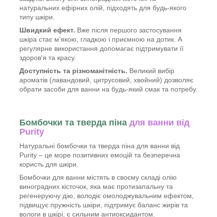
натуральних ефірних олій, підходять для будь-якого
типу шкіри.
Швидкий ефект.
Вже після першого застосування
шкіра стає м’якою, гладкою і приємною на дотик. А
регулярне використання допомагає підтримувати її
здоров'я та красу.
Доступність та різноманітність.
Великий вибір
ароматів (лавандовий, цитрусовий, хвойний) дозволяє
обрати засоби для ванни на будь-який смак та потребу.
Бомбочки та тверда піна
для ванни від
Purity
Натуральні бомбочки та тверда піна для ванни від
Purity – це море позитивних емоцій та безперечна
користь для шкіри.
Бомбочки для ванни містять в своєму складі олію
виноградних кісточок, яка має протизапальну та
регенеруючу дію, володіє омолоджувальним ефектом,
підвищує пружність шкіри, підтримує баланс жирів та
вологи в шкірі, є сильним антиоксидантом.