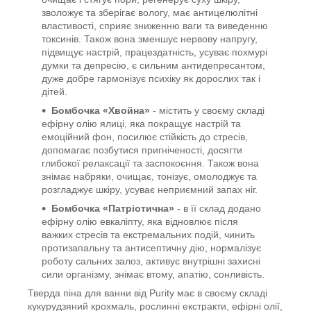
зволожує та зберігає вологу, має антицелюлітні
властивості, сприяє зниженню ваги та виведенню
токсинів. Також вона зменшує нервову напругу,
підвищує настрій, працездатність, усуває похмурі
думки та депресію, є сильним антидепресантом,
дуже добре гармонізує психіку як дорослих так і
дітей.
Бомбочка «Хвойна»
- містить у своєму складі
ефірну олію ялиці, яка покращує настрій та
емоційний фон, посилює стійкість до стресів,
допомагає позбутися пригніченості, досягти
глибокої релаксації та заспокоєння. Також вона
знімає набряки, очищає, тонізує, омолоджує та
розгладжує шкіру, усуває неприємний запах ніг.
Бомбочка «Патріотична»
- в її склад додано
ефірну олію евкаліпту, яка відновлює після
важких стресів та екстремальних подій, чинить
протизапальну та антисептичну дію, нормалізує
роботу сальних залоз, активує внутрішні захисні
сили організму, знімає втому, апатію, сонливість.
Тверда піна для ванни від Purity має в своєму складі
кукурудзяний крохмаль, рослинні екстракти, ефірні олії,