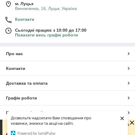
м. Луцьк
Винниченка, 16, Луцьк, Україна
Контакти
Сьогодні працює з 10:00 до 17:00
Показати весь графік роботи
Про нас
Контакти
Доставка та оплата
Графік роботи
Повна версія сайту
×
Дозвольте надсилати Вам сповіщення про
новинки, знижки та акції на сайті.
Шановні покупці! З 29 липня по 18 серпня наша команда
Сайт створено на маркетплейсі
Prom.ua
перебуває у відпустці. Ви можете оформлювати
Powered by SendPulse
замовлення у звичайному режимі. Усі замовлення та