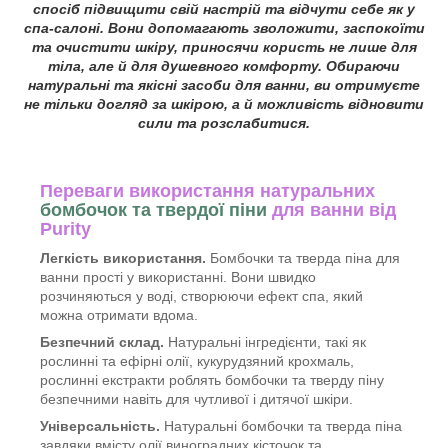
спосіб підвищити свій настрій та відчути себе як у
спа-салоні. Вони допомагають зволожити, заспокоїти
та очистити шкіру, приносячи користь не лише для
тіла, але й для душевного комфорту. Обираючи
натуральні та якісні засоби для ванни, ви отримуєте
не тільки догляд за шкірою, а й можливість відновити
сили та розслабитися.
Переваги використання натуральних
бомбочок та твердої піни
для ванни від
Purity
Легкість використання.
Бомбочки та тверда піна для
ванни прості у використанні. Вони швидко
розчиняються у воді, створюючи ефект спа, який
можна отримати вдома.
Безпечний склад.
Натуральні інгредієнти, такі як
рослинні та ефірні олії, кукурудзяний крохмаль,
рослинні екстракти роблять бомбочки та тверду піну
безпечними навіть для чутливої і дитячої шкіри.
Універсальність.
Натуральні бомбочки та тверда піна
завдяки вмісту олії виноградних кісточок та