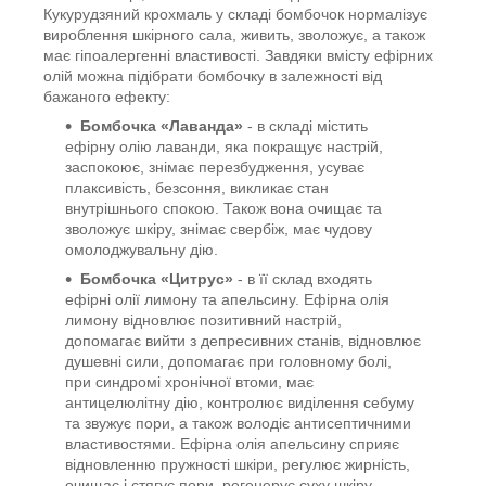
Кукурудзяний крохмаль у складі бомбочок нормалізує
вироблення шкірного сала, живить, зволожує, а також
має гіпоалергенні властивості. Завдяки вмісту ефірних
олій можна підібрати бомбочку в залежності від
бажаного ефекту:
Бомбочка «Лаванда»
- в складі містить
ефірну олію лаванди, яка покращує настрій,
заспокоює, знімає перезбудження, усуває
плаксивість, безсоння, викликає стан
внутрішнього спокою. Також вона очищає та
зволожує шкіру, знімає свербіж, має чудову
омолоджувальну дію.
Бомбочка «Цитрус»
- в її склад входять
ефірні олії лимону та апельсину. Ефірна олія
лимону відновлює позитивний настрій,
допомагає вийти з депресивних станів, відновлює
душевні сили, допомагає при головному болі,
при синдромі хронічної втоми, має
антицелюлітну дію, контролює виділення себуму
та звужує пори, а також володіє антисептичними
властивостями. Ефірна олія апельсину сприяє
відновленню пружності шкіри, регулює жирність,
очищає і стягує пори, регенерує суху шкіру,