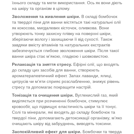
їхнього складу та мети використання. Ось як вони діють
на шкіру та організм в цілому.
Зволоження та живлення шкіри
.
В складі
бомбочок
та твердої піни для ванни містяться такі натуральні олії
як кокосова, мигдалевих кісточок, оливкова. Вони
утворюють тонку захисну плівку на поверхні шкіри,
зберігаючи вологу і захищаючи її від сухості. Також
завдяки вмісту вітамінів та натуральних екстрактів
забезпечується глибоке зволоження шкіри. Після такої
ванни шкіра стає м'якою, гладкою і шовковистою.
Релаксація та зняття стресу
.
Ефірні олії, що входять
до складу цих засобів для ванни, створюють
ароматерапевтичний ефект. Запах лаванди, ялиці,
цитрусів чи м'яти сприяє розслабленню, знижує рівень
стресу та допомагає покращити настрій.
Тонізація та очищення шкіри
.
Вуглекислий газ, який
виділяється при розчиненні бомбочок, стимулює
кровообіг, що підвищує еластичність шкіри та її тонус.
Солі та мінерали, які входять до складу бомбочок та
твердої піни, допомагають детоксикації організму, м’яко
очищають шкіру від забруднень, виводять токсини.
Заспокійливий ефект для шкіри.
Бомбочки та тверда