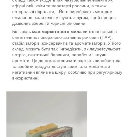
складу також входять такі натуральні елементи як
ефірні олії, квіти та перетерті рослини, а також
натуральні гідролати, . Його виробляють методом
омилення, коли олії змішують з лугом, і цей процес
дозволяє зберегти корисні речовини.
Більшість
мас-маркетового мила
виготовляється з
синтетичних поверхнево-активних речовин (ПАР),
стабілізаторів, консервантів та ароматизаторів. У його
складі можуть бути такі інгредієнти, як лауретсульфат
натрію, синтетичні барвники, парабени і штучні
аромати. Це допомагає знизити вартість виробництва
та зробити продукт доступнішим, але може мати
негативний вплив на шкіру, особливо при регулярному
використанні.