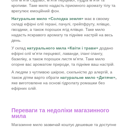
олії м'яти садової, м'яти перцевої, пудра м'яти та
кропиви. Таке мило надасть приємного аромату тілу та
врегулює емоційний фон.
Натуральне мило «Солодка земля»
має в своєму
складі ефірні олії герані, пачулі, грейпфруту, ялівцю,
гвоздики, а також порошок ягід ялівцю. Таке мило
надасть яскравого аромату та підніме настрій на весь
день.
У склад
натурального мила «Квіти і трави»
додано
ефірні олії м'яти перцевої, лаванди, іланг-ілангу,
базиліку, а також порошок листя м'яти. Таке мило
огорне вас ароматом природи, та підніме ваш настрій.
А людям з чутливою шкірою, схильністю до алергій, а
також дітям варто обрати
натуральне мило
«Дитяче»
,
яке виготовлене на основі гідролату ромашки без
ефірних олій.
Переваги та недоліки магазинного
мила
Магазинне мило зазвичай коштує дешевше та доступне