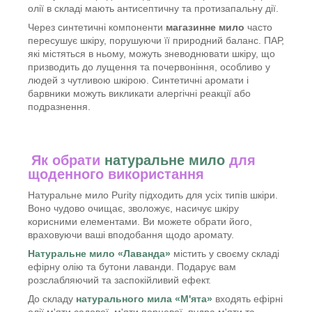
олії в складі мають антисептичну та протизапальну дії.
Через синтетичні компоненти
магазинне мило
часто
пересушує шкіру, порушуючи її природний баланс. ПАР,
які містяться в ньому, можуть зневоднювати шкіру, що
призводить до лущення та почервоніння, особливо у
людей з чутливою шкірою. Синтетичні аромати і
барвники можуть викликати алергічні реакції або
подразнення.
Як обрати
натуральне мило
для
щоденного використання
Натуральне мило Purity підходить для усіх типів шкіри.
Воно чудово очищає, зволожує, насичує шкіру
корисними елементами. Ви можете обрати його,
враховуючи ваші вподобання щодо аромату.
Натуральне мило «Лаванда»
містить у своєму складі
ефірну олію та бутони лаванди. Подарує вам
розслабляючий та заспокійливий ефект.
До складу
натурального мила «М'ята»
входять ефірні