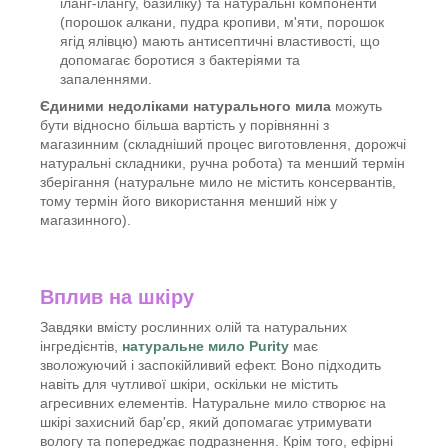
іланг-ілангу, базиліку) та натуральні компоненти
(порошок алкани, пудра кропиви, м'яти, порошок
ягід ялівцю) мають антисептичні властивості, що
допомагає боротися з бактеріями та
запаленнями.
Єдиними недоліками натурального мила
можуть
бути відносно більша вартість у порівнянні з
магазинним (складніший процес виготовлення, дорожчі
натуральні складники, ручна робота) та менший термін
зберігання (натуральне мило не містить консервантів,
тому термін його використання менший ніж у
магазинного).
Вплив на шкіру
Завдяки вмісту рослинних олій та натуральних
інгредієнтів,
натуральне мило
Purity
має
зволожуючий і заспокійливий ефект. Воно підходить
навіть для чутливої шкіри, оскільки не містить
агресивних елементів. Натуральне мило створює на
шкірі захисний бар'єр, який допомагає утримувати
вологу та попереджає подразнення. Крім того, ефірні