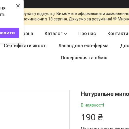
×
ння
команда перебуває у відпустці. Ви можете оформлювати замовлення
ті.
оброблені починаючи з 18 серпня. Дякуємо за розуміння! 💚 Мирн
волити
Головна
Каталог
Про нас
Контакти
Сертифікати якості
Лавандова еко-ферма
Дос
Повернення та обмін
Натуральне мило
В наявності
190 ₴