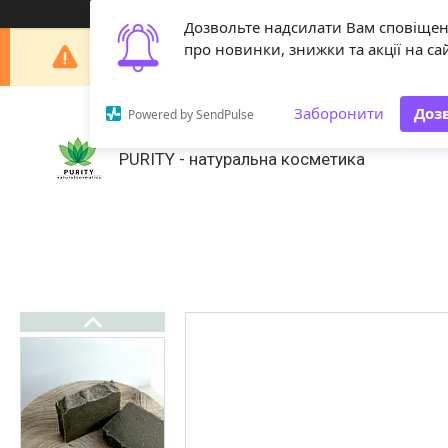
Дозвольте надсилати Вам сповіще
Шановні покупці! З 29 липня по 18 серпня наша 
про новинки, знижки та акції на сай
Заборонити
Доз
Powered by SendPulse
PURITY - натуральна косметика