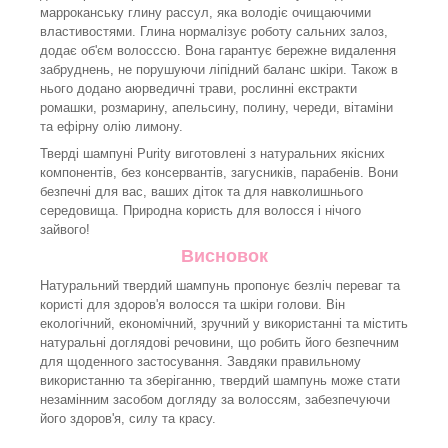
марроканську глину рассул, яка володіє очищаючими
властивостями. Глина нормалізує роботу сальних залоз,
додає об'єм волосссю. Вона гарантує бережне видалення
забруднень, не порушуючи ліпідний баланс шкіри. Також в
нього додано аюрведичні трави, рослинні екстракти
ромашки, розмарину, апельсину, полину, череди, вітаміни
та ефірну олію лимону.
Тверді шампуні Purity виготовлені з натуральних якісних
компонентів, без консервантів, загусників, парабенів. Вони
безпечні для вас, ваших діток та для навколишнього
середовища. Природна користь для волосся і нічого
зайвого!
Висновок
Натуральний твердий шампунь пропонує безліч переваг та
користі для здоров'я волосся та шкіри голови. Він
екологічний, економічний, зручний у використанні та містить
натуральні доглядові речовини, що робить його безпечним
для щоденного застосування. Завдяки правильному
використанню та зберіганню, твердий шампунь може стати
незамінним засобом догляду за волоссям, забезпечуючи
його здоров'я, силу та красу.