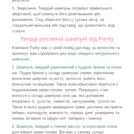
результат.
3. Зберігання. Твердий шампунь потребує правильного
зберігання, щоб уникнути його розм'якшення або
розчинення. Слід зберігати його у сухому місці, на
спеціальній мильниці або підставці, що дозволяють воді
стікати.
Тверді рослинні шампуні від Purity
Компанія Purity має у своїй лінійці догляду за волоссям та
пропонує вам спробувати
два види твердого натурального
шампуню
:
1.
Шампунь твердий укріплюючий з пудрою брахмі та олією
ши
. Пудра брахмі у складі шампуню сприяє укріпленню
волосяних цибулин та росту волосся, робить його
блискучим та міцнішим. Також вона ефективно бореться з
подразненням шкіри голови, лупою. Покращить стан
волосся у складі шампуню олія ши, яка допоможе
впоратись із сухістю, ламкістю, шелушінням, тусклістю.
Також в нього додано аюрведичні трави, рослинні екстракти
імбирю, календули, живокосту, череди, дині, розмарину та
пижма, вітаміни та ефірні олії кипарису і лимону.
2.
Шампунь твердий з глиною рассул та кокосовою олією
для жирної шкіри голови. Він має у своєму складі