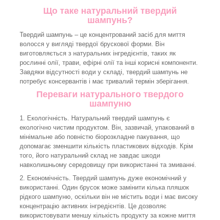
Що таке натуральний твердий
шампунь?
Твердий шампунь – це концентрований засіб для миття
волосся у вигляді твердої брускової форми. Він
виготовляється з натуральних інгредієнтів, таких як
рослинні олії, трави, ефірні олії та інші корисні компоненти.
Завдяки відсутності води у складі, твердий шампунь не
потребує консервантів і має тривалий термін зберігання.
Переваги натурального твердого
шампуню
1. Екологічність. Натуральний твердий шампунь є
екологічно чистим продуктом. Він, зазвичай, упакований в
мінімальне або повністю біорозкладне пакування, що
допомагає зменшити кількість пластикових відходів. Крім
того, його натуральний склад не завдає шкоди
навколишньому середовищу при використанні та змиванні.
2. Економічність. Твердий шампунь дуже економічний у
використанні. Один брусок може замінити кілька пляшок
рідкого шампуню, оскільки він не містить води і має високу
концентрацію активних інгредієнтів. Це дозволяє
використовувати меншу кількість продукту за кожне миття