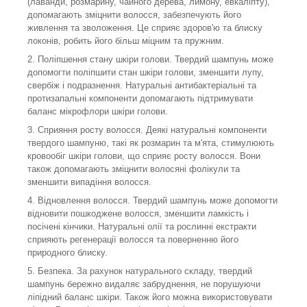
(лаванди, розмарину, чайного дерева, лимону, евкаліпту),
допомагають зміцнити волосся, забезпечують його
живлення та зволоження. Це сприяє здоров'ю та блиску
локонів, робить його більш міцним та пружним.
2. Поліпшення стану шкіри голови. Твердий шампунь може
допомогти поліпшити стан шкіри голови, зменшити лупу,
свербіж і подразнення. Натуральні антибактеріальні та
протизапальні компоненти допомагають підтримувати
баланс мікрофлори шкіри голови.
3. Сприяння росту волосся. Деякі натуральні компоненти
твердого шампуню, такі як розмарин та м'ята, стимулюють
кровообіг шкіри голови, що сприяє росту волосся. Вони
також допомагають зміцнити волосяні фолікули та
зменшити випадіння волосся.
4. Відновлення волосся. Твердий шампунь може допомогти
відновити пошкоджене волосся, зменшити ламкість і
посічені кінчики. Натуральні олії та рослинні екстракти
сприяють регенерації волосся та поверненню його
природного блиску.
5. Безпека. За рахунок натурального складу, твердий
шампунь бережно видаляє забруднення, не порушуючи
ліпідний баланс шкіри. Також його можна використовувати