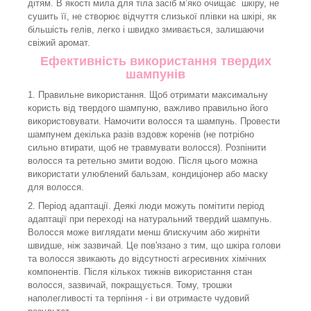
дітям. В якості мила для тіла засіб м’яко очищає шкіру, не
сушить її, не створює відчуття слизької плівки на шкірі, як
більшість гелів, легко і швидко змивається, залишаючи
свіжий аромат.
Ефективність використання твердих
шампунів
1. Правильне використання. Щоб отримати максимальну
користь від твердого шампуню, важливо правильно його
використовувати. Намочити волосся та шампунь. Провести
шампунем декілька разів вздовж коренів (не потрібно
сильно втирати, щоб не травмувати волосся). Розпінити
волосся та ретельно змити водою. Після цього можна
використати улюблений бальзам, кондиціонер або маску
для волосся.
2. Період адаптації. Деякі люди можуть помітити період
адаптації при переході на натуральний твердий шампунь.
Волосся може виглядати менш блискучим або жирніти
швидше, ніж зазвичай. Це пов'язано з тим, що шкіра голови
та волосся звикають до відсутності агресивних хімічних
компонентів. Після кількох тижнів використання стан
волосся, зазвичай, покращується. Тому, трошки
наполегливості та терпіння - і ви отримаєте чудовий