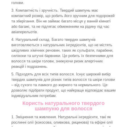
голови.
3. Компактність і зручність. Твердий шампунь має
компактний розмір, що робить його зручним для подорожей
та зберігання. Він не займає багато місця у ванній кімнаті
або багажі, та не підлягає обмеженням на рідину під час
авіаперельотів.
4. Натуральний склад. Багато твердих шампунів
виготовляються з натуральних інгредієнтів, що не містять
шкідливих хімічних речовин, таких як сульфати, парабени,
силікони та штучні барвники. Це робить їх безпечними для
волосся та шкіри голови, знижуючи ризик алергічних
реакцій і подразнень.
5. Підходять для всіх типів волосся. Існує широкий вибір
твердих шампунів для різних типів волосся та шкіри голови
– від сухого та ламкого до жирного та нормального. Це
дозволяє підібрати продукт, що найкраще відповідає вашим
індивідуальним потребам.
Користь натурального твердого
шампуню для волосся
1. Зміцнення та живлення. Натуральні інгредієнти, такі як
рослинні олії (кокосова, оливкова, рицинова) та ефірні олії