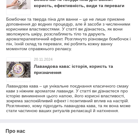
користь, ефективність, види та переваги
Бомбочки та тверда піна для ванни – це не лише приємне
доповнення до водних процедур, але й засоби з численними
корисними властивостями. У статті ви дізнаєтесь, як вони
зволожують шкіру, розслабляють тіло та дарують
ароматерапевтичний ефект. Розглянуто різновиди бомбочок і
пін, їхній склад та переваги, які роблять кожну ванну
моментом справжнього релаксу.
20.11.2024
Лавандова кава: історія, користь та
призначення
Лавандова кава – це унікальне поєднання класичного смаку
кави з ніжним ароматом лаванди. У статті ви дізнаєтеся про
історію виникнення цього напою, його корисні властивості,
зокрема заспокійливий ефект і позитивний вплив на настрій.
Розглянемо, кому підходить лавандова кава, та як вона може
стати частиною ваших ритуалів релаксації й натхнення.
Про нас