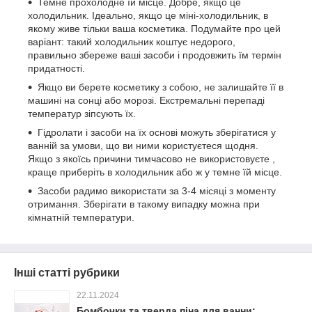
Темне прохолодне їй місце. Добре, якщо це
холодильник. Ідеально, якщо це міні-холодильник, в
якому живе тільки ваша косметика. Подумайте про цей
варіант: такий холодильник коштує недорого,
правильно збереже ваші засоби і продовжить їм термін
придатності.⠀
Якщо ви берете косметику з собою, не залишайте її в
машині на сонці або морозі. Екстремальні перепаді
температур зіпсують їх.
Гідролати і засоби на їх основі можуть зберігатися у
ванній за умови, що ви ними користуєтеся щодня.
Якщо з якоїсь причини тимчасово не використовуєте ,
краще приберіть в холодильник або ж у темне їй місце.
Засоби радимо використати за 3-4 місяці з моменту
отримання. Зберігати в такому випадку можна при
кімнатній температури.
Інші статті рубрики
22.11.2024
Бомбочки та тверда піна для ванни: