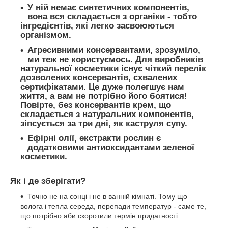
У ній немає синтетичних компонентів,
вона вся складається з органіки - тобто
інгредієнтів, які легко засвоюються
організмом.
Агресивними консервантами, зрозуміло,
ми теж не користуємось. Для виробників
натуральної косметики існує чіткий перелік
дозволених консервантів, схвалених
сертифікатами. Це дуже полегшує нам
життя, а вам не потрібно його боятися!
Повірте, без консервантів крем, що
складається з натуральних компонентів,
зіпсується за три дні, як каструля супу.
Ефірні олії, екстракти рослин є
додатковими антиоксидантами зеленої
косметики.
⠀
Як і де зберігати?
Точно не на сонці і не в ванній кімнаті. Тому що
волога і тепла середа, перепади температур - саме те,
що потрібно аби скоротили термін придатності.