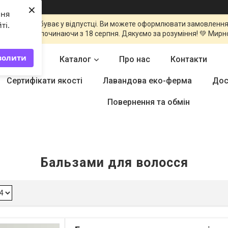
×
ння
команда перебуває у відпустці. Ви можете оформлювати замовлення
ті.
оброблені починаючи з 18 серпня. Дякуємо за розуміння! 💚 Мирн
волити
Головна
Каталог
Про нас
Контакти
Сертифікати якості
Лавандова еко-ферма
Дос
Повернення та обмін
Бальзами для волосся