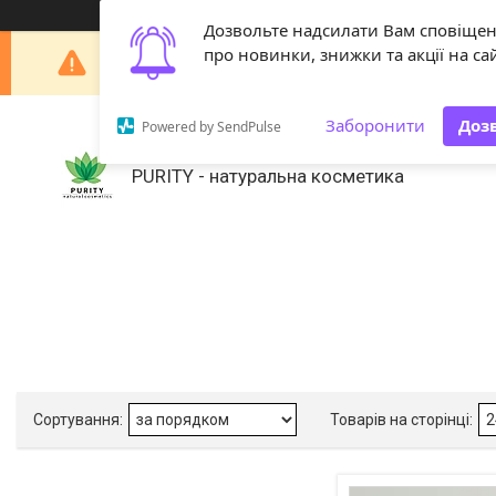
Дозвольте надсилати Вам сповіще
Шановні покупці! З 29 липня по 18 серпня наша 
про новинки, знижки та акції на сай
Заборонити
Доз
Powered by SendPulse
PURITY - натуральна косметика