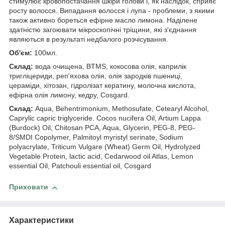
стимулює кровопостачання шкіри голови і, як наслідок, сприяє
росту волосся. Випадання волосся і лупа - проблеми, з якими
також активно бореться ефірне масло лимона. Наділене
здатністю загоювати мікроскопічні тріщини, які з'єднання
являються в результаті недбалого розчісування.
Об'єм:
100мл.
Склад:
вода очищена, BTMS, кокосова олія, каприлік
тригліцериди, реп'яхова олія, олія зародків пшениці,
цераміди, хітозан, гідролізат кератину, молочна кислота,
ефірна олія лимону, кедру, Cоsgard.
Склад:
Aqua, Behentrimonium, Methosufate, Cetearyl Alcohol,
Caprylic capric triglyceride. Cocos nucifera Oil, Artium Lappa
(Burdock) Oil, Chitosan PCA, Aqua, Glycerin, PEG-8, PEG-
8/SMDI Copolymer, Palmitoyl myristyl serinate, Sodium
polyacrylate, Triticum Vulgare (Wheat) Germ Oil, Hydrolyzed
Vegetable Protein, lactic acid, Cedarwood oil Atlas, Lemon
essential Oil, Patchouli essential oil, Cosgard
Приховати
Характеристики