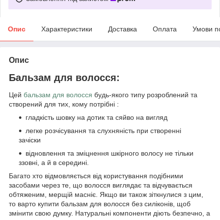
Опис
Характеристики
Доставка
Оплата
Умови п
Опис
Бальзам для волосся:
Цей
бальзам для волосся
будь-якого типу розроблений та
створений для тих, кому потрібні :
гладкість шовку на дотик та сяйво на вигляд
легке розчісування та слухняність при створенні
зачіски
відновлення та зміцнення шкірного волосу не тільки
ззовні, а й в середині.
Багато хто відмовляється від користування подібними
засобами через те, що волосся виглядає та відчувається
обтяженим, мерщій масніє. Якщо ви також зіткнулися з цим,
то варто купити бальзам для волосся без силіконів, щоб
змінити свою думку. Натуральні компоненти діють безпечно, а