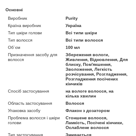
Основні
Виробник
Purity
Країна виробник
Україна
Тип шкіри голови
Всі типи шкіри
Тип волосся
Всі типи волосся
Об`єм
100 мл
Призначення засобу для
Збереження вологи,
волосся
Живлення, Відновлення, Для
блиску, Пом'якшення,
Зволоження, Легкість
розчісування, Розгладження,
Розгладження посічених
кінчиків
Спосіб застосування
на вологе волосся, на
кілька хвилин
Область застосування
Волосся
Упаковка засобу
Флакон з дозатором
Проблема волосся і шкіри
Стоншене волосся,
голови
Ламкість, Посічені кінчики,
Ослаблене волосся
Тип застосування
Змивається