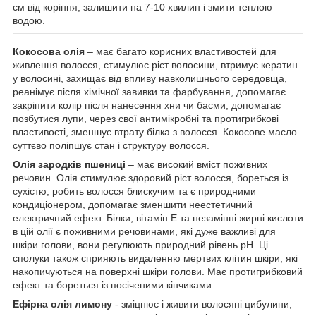
см від коріння, залишити на 7-10 хвилин і змити теплою
водою.
Кокосова олія
– має багато корисних властивостей для
живлення волосся, стимулює ріст волосини, втримує кератин
у волосині, захищає від впливу навколишнього середовща,
реанімує після хімічної завивки та фарбування, допомагає
закріпити колір після нанесення хни чи басми, допомагає
позбутися лупи, через свої антимікробні та протигрибкові
властивості, зменшує втрату білка з волосся. Кокосове масло
суттєво поліпшує стан і структуру волосся.
Олія зародків пшениці
– має високий вміст поживних
речовин. Олія стимулює здоровий ріст волосся, бореться із
сухістю, робить волосся блискучим та є природними
кондиціонером, допомагає зменшити неестетичний
електричний ефект. Білки, вітамін Е та незамінні жирні кислоти
в цій олії є поживними речовинами, які дуже важливі для
шкіри голови, вони регулюють природний рівень рН. Ці
сполуки також сприяють видаленню мертвих клітин шкіри, які
накопичуються на поверхні шкіри голови. Має протигрибковий
ефект та бореться із посіченими кінчиками.
Ефірна олія лимону
- зміцнює і живити волосяні цибулини,