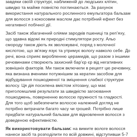
завдяки своїй структурі, наближеній до людських клітин,
швидко та майже повністю поглинаються. За рахунок
використання натурального рослинного емульгатора бальзам
для волосся з кокосовим маслом дає потрібний ефект без
негативної побічної дії.
Засіб також збагачений оліями зародків пшениці та реп'яху,
що здавна відомі як природні стимулятори росту. Альо
смороду також діють як зволожувачі, поряд з молочної
кислотою, що зв'язку язує та утримує вологу навколо себе. До
речі, вона сприяє виробленню церамидів, що разом з іншими
речовинами створюють захисний бар'єр єр від негативних
зовнішніх факторів. Ми також включили в рецепт цю речовину,
яка визнана вченими потужнішим за кератин засобом для
відбудування пошкодженої та зміцнення слабкої структури
волосу. Ця дія посилена вмістом хітозану, що має
приголомшливі результати за швидкістю загоювання
пошкоджень, поверненню волоссю пружності та гладкості.
Для того щоб забезпечити волоссю належний догляд не
потрібно витрачати багато часу чи грошей. Потрібно лише
придбати натуральний бальзам для відновлення волосся з
доведеною ефективністю.
Як використовувати бальзам:
на вимите вологе волосся
нанеси засіб та розподілити по всій довжині, відступивши 5-7