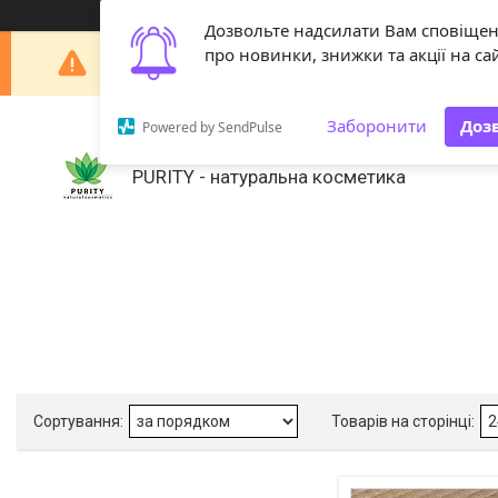
Дозвольте надсилати Вам сповіще
Шановні покупці! З 29 липня по 18 серпня наша 
про новинки, знижки та акції на сай
Заборонити
Доз
Powered by SendPulse
PURITY - натуральна косметика