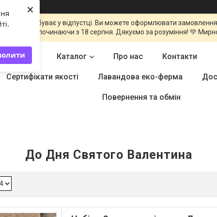
×
ння
команда перебуває у відпустці. Ви можете оформлювати замовлення
ті.
оброблені починаючи з 18 серпня. Дякуємо за розуміння! 💚 Мирн
волити
Головна
Каталог
Про нас
Контакти
Сертифікати якості
Лавандова еко-ферма
Дос
Повернення та обмін
До Дня Святого Валентина