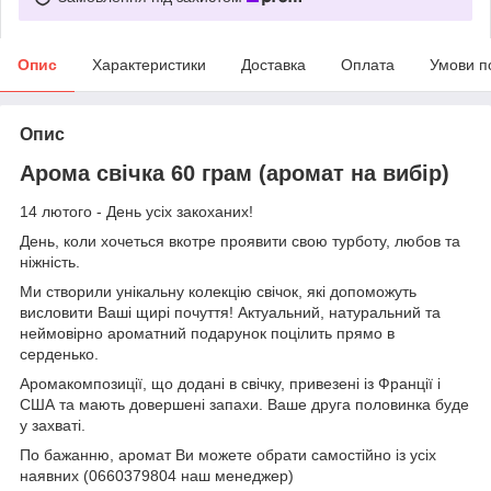
Опис
Характеристики
Доставка
Оплата
Умови п
Опис
Арома свічка 60 грам (аромат на вибір)
14 лютого - День усіх закоханих!
День, коли хочеться вкотре проявити свою турботу, любов та
ніжність.
Ми створили унікальну колекцію свічок, які допоможуть
висловити Ваші щирі почуття! Актуальний, натуральний та
неймовірно ароматний подарунок поцілить прямо в
серденько.
Аромакомпозиції, що додані в свічку, привезені із Франції і
США та мають довершені запахи. Ваше друга половинка буде
у захваті.
По бажанню, аромат Ви можете обрати самостійно із усіх
наявних (0660379804 наш менеджер)