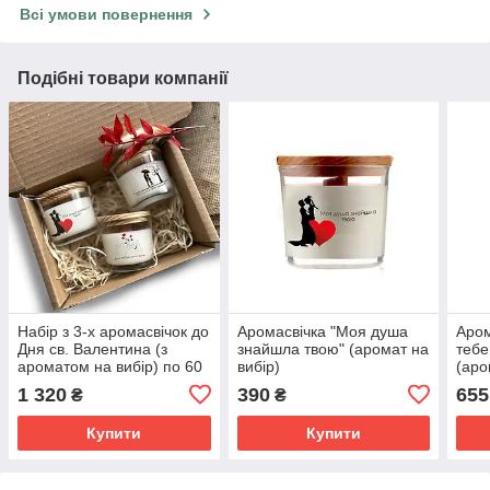
Всі умови повернення
Подібні товари компанії
Набір з 3-х аромасвічок до
Аромасвічка "Моя душа
Аром
Дня св. Валентина (з
знайшла твою" (аромат на
тебе
ароматом на вибір) по 60
вибір)
(аро
грам
1 320
390
655
₴
₴
Купити
Купити