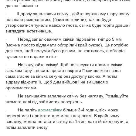
довше і якісніше:
· Щоразу запалюючи свічку , дайте верхньому шару воску
повністю розплавитися (близько години), так не буде
утворюватися тунель навколо гнота, свічка буде горіти довше і
виглядати естетичніше.
· Перед запалюванням свічки підрізайте гніт до 5 мм
(можна просто відламати обгорілий край рукою). Це потрібно
для того, щоб полум'я було рівним, не коптилось, а обгорілі
вуглинки не падали в віск.
· Не задувайте свічку! Щоб не зіпсувати аромат свічки
запахом гару - досить просто накрити її кришечкою і вона
сама згасне за кілька секунд без доступу кисню. А потім
відразу відкрити її, щоб дим вийшов і не змішався з
аромамаслами.
· Не залишайте запалену свічку без нагляду. Розміщуйте
якомога далі від займистих поверхонь.
· Не паліть
аромасвічку
більше 3-4 годин, віск може
перегрітися і аромат стане менш яскравим. В крайньому
випадку, можна погасити свічку на 15 хв, дати їй охолонути, а
потім запалити знову.