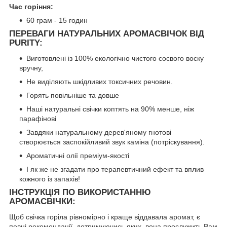
Час горіння:
60 грам - 15 годин
ПЕРЕВАГИ НАТУРАЛЬНИХ АРОМАСВІЧОК ВІД
PURITY:
Виготовлені із 100% екологічно чистого соєвого воску
вручну,
Не виділяють шкідливих токсичних речовин.
Горять повільніше та довше
Наші натуральні свічки коптять на 90% менше, ніж
парафінові
Завдяки натуральному дерев'яному гнотові
створюється заспокійливий звук каміна (потріскування).
Ароматичні олії преміум-якості
І як же не згадати про терапевтичний ефект та вплив
кожного із запахів!
ІНСТРУКЦІЯ ПО ВИКОРИСТАННЮ
АРОМАСВІЧКИ:
Щоб свічка горіла рівномірно і краще віддавала аромат, є
певні рекомендації, дотримуючись яких, вона прослужить Вам