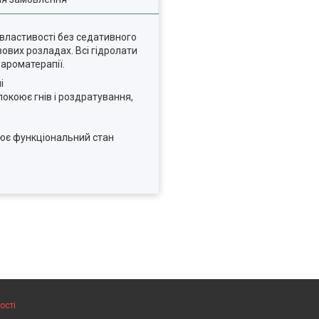
 властивості без седативного
вових розладах. Всі гідролати
 ароматерапії.
і
окоює гнів і роздратування,
лює функціональний стан
ості