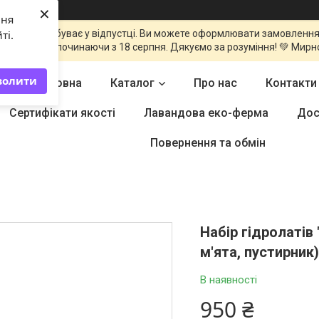
×
ння
команда перебуває у відпустці. Ви можете оформлювати замовлення
ті.
оброблені починаючи з 18 серпня. Дякуємо за розуміння! 💚 Мирн
волити
Головна
Каталог
Про нас
Контакти
Сертифікати якості
Лавандова еко-ферма
Дос
Повернення та обмін
Набір гідролатів
м'ята, пустирник
В наявності
950 ₴