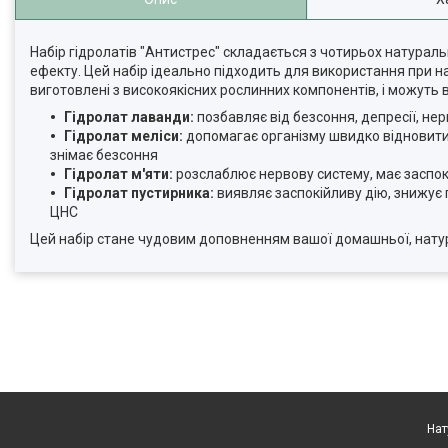
Набір гідролатів "Антистрес" складається з чотирьох натураль
ефекту. Цей набір ідеально підходить для використання при нап
виготовлені з високоякісних рослинних компонентів, і можуть
Гідролат лаванди:
позбавляє від безсоння, депресії, н
Гідролат меліси:
допомагає організму швидко відновитис
знімає безсоння
Гідролат м'яти:
розслаблює нервову систему, має заспокі
Гідролат пустирника:
виявляє заспокійливу дію, знижує
ЦНС
Цей набір стане чудовим доповненням вашої домашньої, нату