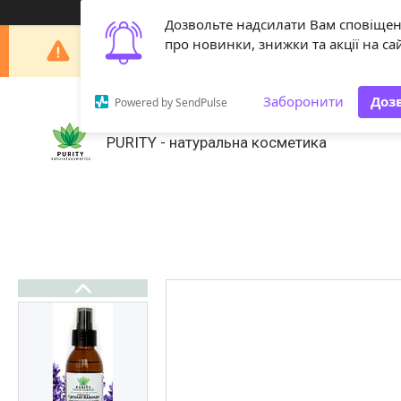
Дозвольте надсилати Вам сповіще
Шановні покупці! З 29 липня по 18 серпня наша 
про новинки, знижки та акції на сай
Заборонити
Доз
Powered by SendPulse
PURITY - натуральна косметика