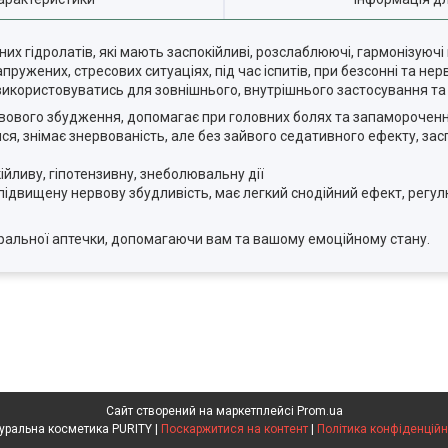
них гідролатів, які мають заспокійливі, розслаблюючі, гармонізуючі
ружених, стресових ситуаціях, під час іспитів, при безсонні та нер
 використовуватись для зовнішнього, внутрішнього застосування та
ервового збудження, допомагає при головних болях та запамороченн
я, знімає знервованість, але без зайвого седативного ефекту, засп
йливу, гіпотензивну, знеболювальну дії
 підвищену нервову збудливість, має легкий снодійний ефект, регу
ральної аптечки, допомагаючи вам та вашому емоційному стану.
Сайт створений на маркетплейсі
Prom.ua
Натуральна косметика PURITY |
Поскаржитися на контент
|
Політика конфіденційн