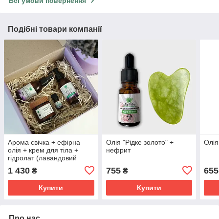
Всі умови повернення
Подібні товари компанії
Арома свічка + ефірна
Олія "Рідке золото" +
Олія
олія + крем для тіла +
нефрит
гідролат (лавандовий
комплекс)
1 430
755
655
₴
₴
Купити
Купити
Про нас