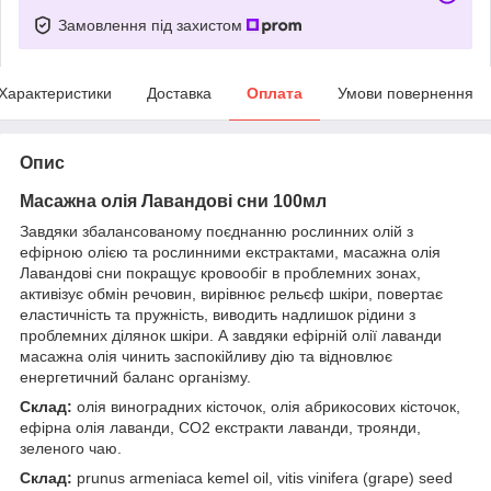
Замовлення під захистом
Характеристики
Доставка
Оплата
Умови повернення
Опис
Масажна олія Лавандові сни 100мл
Завдяки збалансованому поєднанню рослинних олій з
ефірною олією та рослинними екстрактами, масажна олія
Лавандові сни покращує кровообіг в проблемних зонах,
активізує обмін речовин, вирівнює рельєф шкіри, повертає
еластичність та пружність, виводить надлишок рідини з
проблемних ділянок шкіри. А завдяки ефірній олії лаванди
масажна олія чинить заспокійливу дію та відновлює
енергетичний баланс організму.
Склад:
олія виноградних кісточок, олія абрикосових кісточок,
ефірна олія лаванди, СО2 екстракти лаванди, троянди,
зеленого чаю.
Склад:
prunus armeniaca kemel oil, vitis vinifera (grape) seed