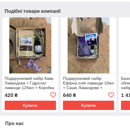
Подібні товари компанії
Подарунковий набір Кава
Подарунковий набір
Базо
Лавандова + Гідролат
Ефірна олія лаванди 10мл
обли
лаванди 125мл + Коробка
+ Саше Лавандове +
набі
Листівка + Коробка
420
640
1 4
₴
₴
Купити
Купити
Про нас