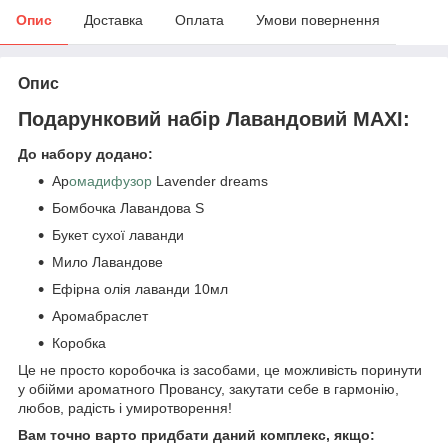
Опис
Доставка
Оплата
Умови повернення
Опис
Подарунковий набір Лавандовий MAXI:
До набору додано:
Ар
омадифузор
Lavender dreams
Бомбочка Лавандова S
Букет сухої лаванди
Мило Лавандове
Ефірна олія лаванди 10мл
Аромабраслет
Коробка
Це не просто коробочка із засобами, це можливість поринути
у обійми ароматного Провансу, закутати себе в гармонію,
любов, радість і умиротворення!
Вам точно варто придбати даний комплекс, якщо: