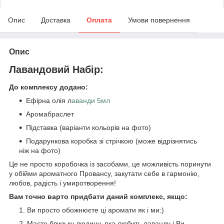
Опис
Доставка
Оплата
Умови повернення
Опис
Лавандовий Набір:
До комплексу додано:
Ефірна олія л
аванди 5мл
Аромабраслет
Підставка (варіанти кольорів на фото)
Подарункова коробка зі стрічкою (може відрізнятись
ніж на фото)
Це не просто коробочка із засобами, це можливість поринути
у обійми ароматного Провансу, закутати себе в гармонію,
любов, радість і умиротворення!
Вам точно варто придбати даний комплекс, якщо:
Ви просто обожнюєте ці аромати як і ми:)
Маєте близьку людину, яка любить лаванду і Ви