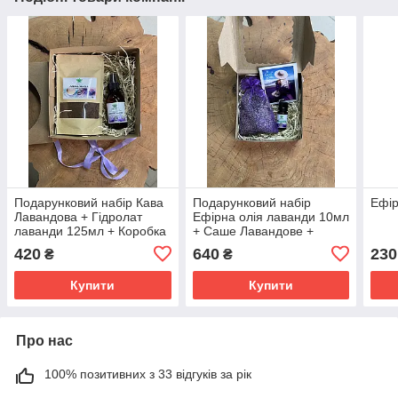
Подарунковий набір Кава
Подарунковий набір
Ефір
Лавандова + Гідролат
Ефірна олія лаванди 10мл
лаванди 125мл + Коробка
+ Саше Лавандове +
Листівка + Коробка
420
640
230
₴
₴
Купити
Купити
Про нас
100% позитивних з 33 відгуків за рік