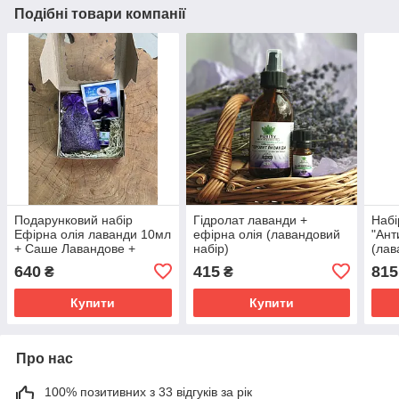
Подібні товари компанії
Подарунковий набір
Гідролат лаванди +
Набі
Ефірна олія лаванди 10мл
ефірна олія (лавандовий
"Ант
+ Саше Лавандове +
набір)
(лав
Листівка + Коробка
ісла
640
415
815
₴
₴
мате
Купити
Купити
Про нас
100% позитивних з 33 відгуків за рік