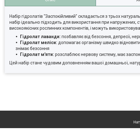
Набір гідролатів "Заспокійливий" складається з трьох натурал
набір ідеально підходить для використання при напружених, стр
високоякісних рослинних компонентів, і можуть використовува
Гідролат лаванди:
позбавляє від безсоння, депресії, н
Гідролат меліси:
допомагає організму швидко відновитис
знімає безсоння
Гідролат м'яти:
розслаблює нервову систему, має заспокі
Цей набір стане чудовим доповненням вашої домашньої, натураль