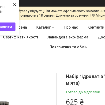
×
ння
команда перебуває у відпустці. Ви можете оформлювати замовлення
ті.
оброблені починаючи з 18 серпня. Дякуємо за розуміння! 💚 Мирн
волити
Головна
Каталог
Про нас
Контакти
Сертифікати якості
Лавандова еко-ферма
Дос
Повернення та обмін
Набір гідролатів
м'ята)
Готово до відправки
625 ₴