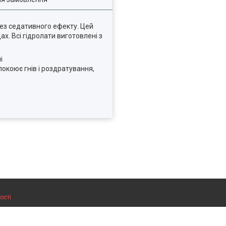
без седативного ефекту. Цей
ах. Всі гідролати виготовлені з
і
окоює гнів і роздратування,
ості