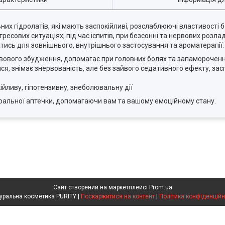
ьних гідролатів, які мають заспокійливі, розслаблюючі властивості 
есових ситуаціях, під час іспитів, при безсонні та нервових розлад
тись для зовнішнього, внутрішнього застосування та ароматерапії.
ервового збудження, допомагає при головних болях та запамороченн
я, знімає знервованість, але без зайвого седативного ефекту, засп
йливу, гіпотензивну, знеболювальну дії
ної аптечки, допомагаючи вам та вашому емоційному стану.​​​​​​​
Сайт створений на маркетплейсі
Prom.ua
Натуральна косметика PURITY |
Поскаржитися на контент
|
Політика конфіденційн