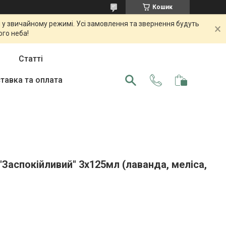
Кошик
 у звичайному режимі. Усі замовлення та звернення будуть
ого неба!
Статті
тавка та оплата
 "Заспокійливий" 3х125мл (лаванда, меліса,