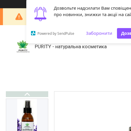
Дозвольте надсилати Вам сповіще
Шановні покупці! З 29 липня по 18 серпня наша 
про новинки, знижки та акції на сай
Заборонити
Доз
Powered by SendPulse
PURITY - натуральна косметика