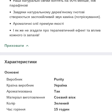
Наші натуральні свічки коптять на 90% менше, ніж
парафінові
Завдяки натуральному дерев'яному гнотові
створюється заспокійливий звук каміна (потріскування).
Ароматичні олії преміум-якості
І як же не згадати про терапевтичний ефект та вплив
кожного із запахів!
Приховати
Характеристики
Основні
Виробник
Purity
Країна виробник
Україна
Ароматизована
Так
Матеріал виготовлення
Соєвий віск
Колір
Зелений
Час горіння
15 годин