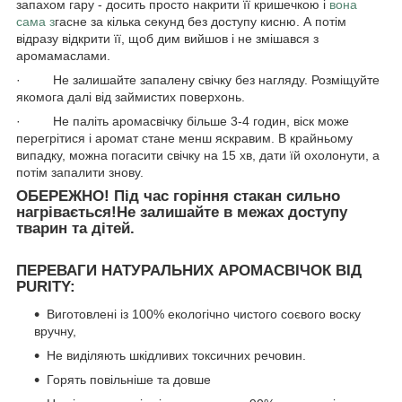
запахом гару - досить просто накрити її кришечкою і
вона
сама з
гасне за кілька секунд без доступу кисню. А потім
відразу відкрити її, щоб дим вийшов і не змішався з
аромамаслами.
· Не залишайте запалену свічку без нагляду. Розміщуйте
якомога далі від займистих поверхонь.
· Не паліть аромасвічку більше 3-4 годин, віск може
перегрітися і аромат стане менш яскравим. В крайньому
випадку, можна погасити свічку на 15 хв, дати їй охолонути, а
потім запалити знову.
ОБЕРЕЖНО! Під час горіння стакан сильно
нагрівається!Не залишайте в межах доступу
тварин та дітей.
ПЕРЕВАГИ НАТУРАЛЬНИХ АРОМАСВІЧОК ВІД
PURITY:
Виготовлені із 100% екологічно чистого соєвого воску
вручну,
Не виділяють шкідливих токсичних речовин.
Горять повільніше та довше