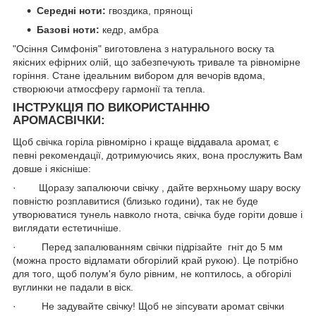
Середні ноти:
гвоздика, прянощі
Базові ноти:
кедр, амбра
"Осіння Симфонія" виготовлена з натурального воску та
якісних ефірних олій, що забезпечують тривале та рівномірне
горіння. Стане ідеальним вибором для вечорів вдома,
створюючи атмосферу гармонії та тепла.
ІНСТРУКЦІЯ ПО ВИКОРИСТАННЮ
АРОМАСВІЧКИ:
Щоб свічка горіла рівномірно і краще віддавала аромат, є
певні рекомендації, дотримуючись яких, вона прослужить Вам
довше і якісніше:
· Щоразу запалюючи свічку , дайте верхньому шару воску
повністю розплавитися (близько години), так не буде
утворюватися тунель навколо гнота, свічка буде горіти довше і
виглядати естетичніше.
· Перед запалюванням свічки підрізайте гніт до 5 мм
(можна просто відламати обгорілий край рукою). Це потрібно
для того, щоб полум'я було рівним, не коптилось, а обгорілі
вуглинки не падали в віск.
· Не задувайте свічку! Щоб не зіпсувати аромат свічки