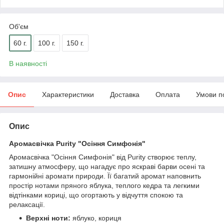
Об'єм
60 г.
100 г.
150 г.
В наявності
Опис
Характеристики
Доставка
Оплата
Умови п
Опис
Аромасвічка Purity "Осіння Симфонія"
Аромасвічка "Осіння Симфонія" від Purity створює теплу,
затишну атмосферу, що нагадує про яскраві барви осені та
гармонійні аромати природи. Її багатий аромат наповнить
простір нотами пряного яблука, теплого кедра та легкими
відтінками кориці, що огортають у відчуття спокою та
релаксації.
Верхні ноти:
яблуко, кориця