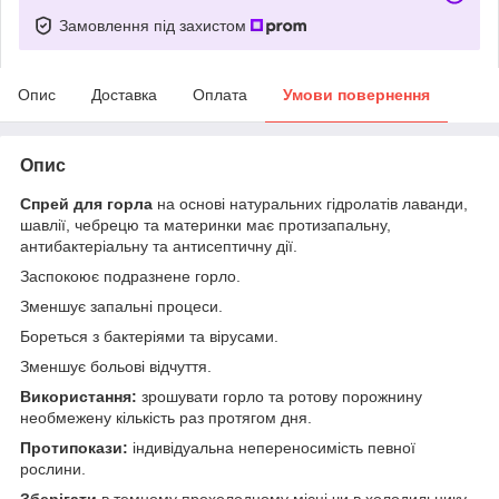
Замовлення під захистом
Опис
Доставка
Оплата
Умови повернення
Опис
Спрей для горла
на основі натуральних гідролатів лаванди,
шавлії, чебрецю та материнки має протизапальну,
антибактеріальну та антисептичну дії.
Заспокоює подразнене горло.
Зменшує запальні процеси.
Бореться з бактеріями та вірусами.
Зменшує больові відчуття.
Використання:
зрошувати горло та ротову порожнину
необмежену кількість раз протягом дня.
Протипокази:
індивідуальна непереносимість певної
рослини.
Зберігати
в темному прохолодному місці чи в холодильнику.