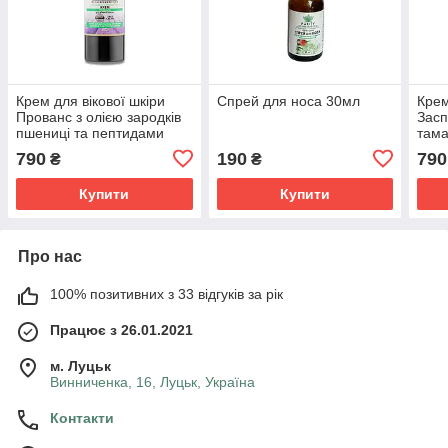
Крем для вікової шкіри
Спрей для носа 30мл
Крем
Прованс з олією зародків
Засп
пшениці та пептидами
тама
Purity 30 мл
Puri
790
190
790
₴
₴
Купити
Купити
Про нас
100% позитивних з 33 відгуків за рік
Працює з 26.01.2021
м. Луцьк
Винниченка, 16, Луцьк, Україна
Контакти