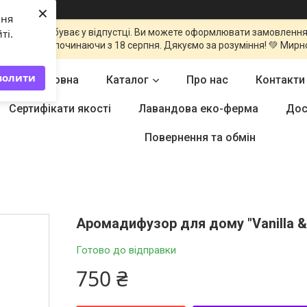
×
ння
команда перебуває у відпустці. Ви можете оформлювати замовлення
ті.
оброблені починаючи з 18 серпня. Дякуємо за розуміння! 💚 Мирн
волити
Головна
Каталог
Про нас
Контакти
Сертифікати якості
Лавандова еко-ферма
Дос
Повернення та обмін
Аромадифузор для дому "Vanilla &
Готово до відправки
750 ₴