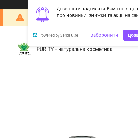
Дозвольте надсилати Вам сповіще
Шановні покупці! З 29 липня по 18 серпня наша 
про новинки, знижки та акції на сай
Заборонити
Доз
Powered by SendPulse
PURITY - натуральна косметика