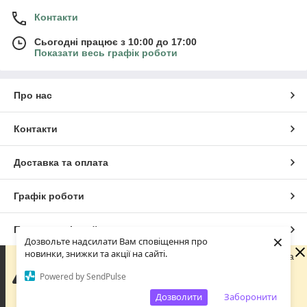
Контакти
Сьогодні працює з 10:00 до 17:00
Показати весь графік роботи
Про нас
Контакти
Доставка та оплата
Графік роботи
Повна версія сайту
×
Дозвольте надсилати Вам сповіщення про
новинки, знижки та акції на сайті.
Шановні покупці! З 29 липня по 18 серпня наша команда
Сайт створено на маркетплейсі
Prom.ua
перебуває у відпустці. Ви можете оформлювати
Powered by SendPulse
замовлення у звичайному режимі. Усі замовлення та
звернення будуть оброблені починаючи з 18 серпня.
Дозволити
Заборонити
Політика конфіденційності
Дякуємо за розуміння! 💚 Мирного неба!