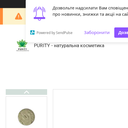
Дозвольте надсилати Вам сповіще
Шановні покупці! З 29 липня по 18 серпня наша 
про новинки, знижки та акції на сай
Заборонити
Доз
Powered by SendPulse
PURITY - натуральна косметика