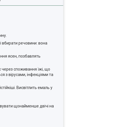
ину.
ті вбирати речовини: вона
іння ясен, позбавлять
є через споживання їжі, що
я з вірусами, інфекціями та
тійкіші. Висвітлить емаль у
овувати щонайменше двічі на