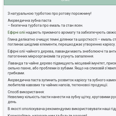
З натуральною турботою про ротову порожнину!
Аюрведична зубна паста
– безпечна турбота про емаль та стан ясен.
Ефірні олії
надають приємного аромату та забезпечують свіжіс
Глина делікатно очищує темні ділянки та шорсткості – емаль с
поглинає шкідливі елементи, перешкоджає утворенню карієсу.
Ефірні олії чайного дерева, лаванди мають знеболюючі та ант
патогенних мікроорганізмів та усунуть запалення.
Лаванда та чайне дерево підвищують місцевий імунітет, приск
сильно пахне, або проблеми із зубами. Якщо на слизовій з'яв
грибками.
Аюрведична паста зупинить розвиток карієсу та зубного каменю
любителів кавових та чайних напоїв, тютюнової продукції.
Спосіб використання:
Невелику кількість пасти нанести на зубну щітку, круговими 
день.
В якості ополіскувача рекомендуємо використовувати наші гідр
Користуйтесь натуральним та будьте здорові!