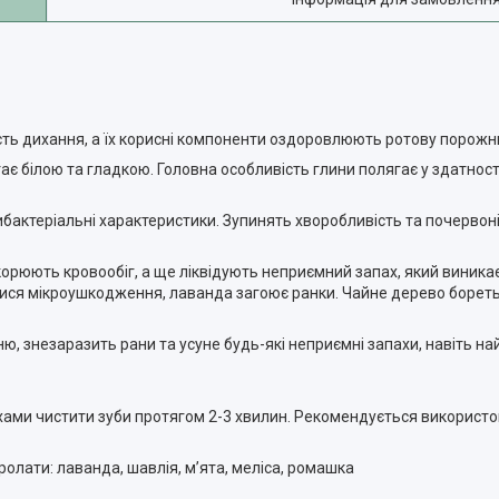
ть дихання, а їх корисні компоненти оздоровлюють ротову порожн
тає білою та гладкою. Головна особливість глини полягає у здатнос
ибактеріальні характеристики. Зупинять хворобливість та почервон
орюють кровообіг, а ще ліквідують неприємний запах, який виника
илися мікроушкодження, лаванда загоює ранки. Чайне дерево боретьс
, знезаразить рани та усуне будь-які неприємні запахи, навіть найс
рухами чистити зуби протягом 2-3 хвилин. Рекомендується використ
олати: лаванда, шавлія, мʼята, меліса, ромашка