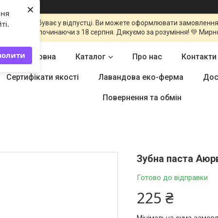
×
ння
команда перебуває у відпустці. Ви можете оформлювати замовлення
ті.
оброблені починаючи з 18 серпня. Дякуємо за розуміння! 💚 Мирн
волити
Головна
Каталог
Про нас
Контакти
Сертифікати якості
Лавандова еко-ферма
Дос
Повернення та обмін
Зубна паста Аюрв
Готово до відправки
225 ₴