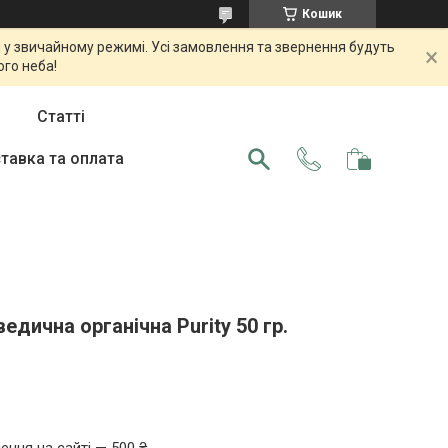
Кошик
 у звичайному режимі. Усі замовлення та звернення будуть
ого неба!
Статті
тавка та оплата
едична органічна Purity 50 гр.