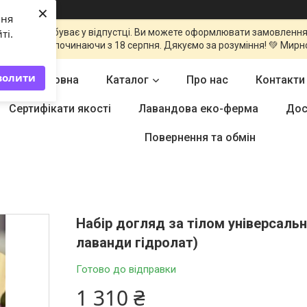
×
ння
команда перебуває у відпустці. Ви можете оформлювати замовлення
ті.
оброблені починаючи з 18 серпня. Дякуємо за розуміння! 💚 Мирн
волити
Головна
Каталог
Про нас
Контакти
Сертифікати якості
Лавандова еко-ферма
Дос
Повернення та обмін
Набір догляд за тілом універсальн
лаванди гідролат)
Готово до відправки
1 310 ₴