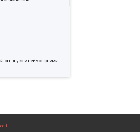
ій, огорнувши неймовірними
ості