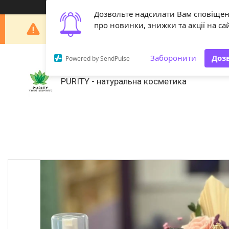
Дозвольте надсилати Вам сповіще
Шановні покупці! З 29 липня по 18 серпня наша 
про новинки, знижки та акції на сай
Заборонити
Доз
Powered by SendPulse
PURITY - натуральна косметика