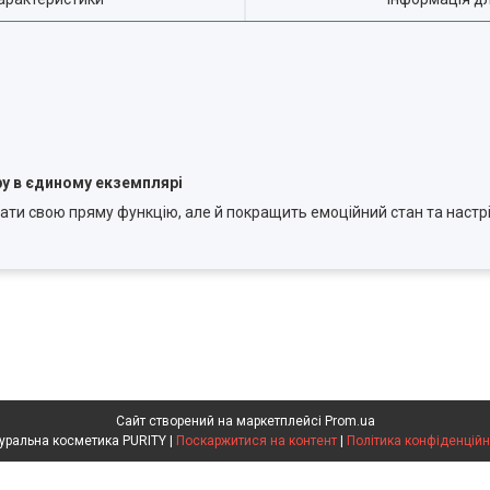
у в єдиному екземплярі
ти свою пряму функцію, але й покращить емоційний стан та настр
Сайт створений на маркетплейсі
Prom.ua
Натуральна косметика PURITY |
Поскаржитися на контент
|
Політика конфіденційн