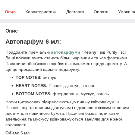
Опис
Характеристики
Доставка
Оплата
Умови п
Опис
Автопарфум 6 мл:
Придбайте преміальні
автопарфуми
"Peony"
від Purity і всі
Ваші поїздки вмить стануть більш чарівними та комфортними.
Пасажири обов’язково зроблять комплімент щодо аромату. А
ще це прекрасний варіант подарунку.
TOP NOTES:
цитрус
HEART NOTES:
Півонія, діантус, зелень
BOTTOM NOTES:
флердоранж, мускус, ваніль
Нотки цитрусових підкреслюють цю пишну квіткову суміш.
Півонія, зігріта пряним діантусом і підкреслені свіжим зеленим
листям для невинного букета. Насичені базові ноти квітки
апельсина та мускусу врівноважуються ваніллю для ніжної
солодкості.
Об'єм:
6 мл