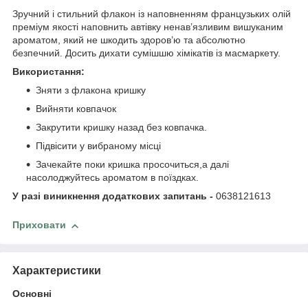
Зручний і стильний флакон із наповненням французьких олій
преміум якості наповнить автівку ненав’язливим вишуканим
ароматом, який не шкодить здоров’ю та абсолютно
безпечний. Досить дихати сумішшю хімікатів із масмаркету.
Використання:
Зняти з флакона кришку
Вийняти ковпачок
Закрутити кришку назад без ковпачка.
Підвісити у вибраному місці
Зачекайте поки кришка просочиться,а далі
насолоджуйтесь ароматом в поїздках.
У разі виникнення додаткових запитань -
0638121613
Приховати
Характеристики
Основні