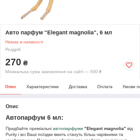
Авто парфум "Elegant magnolia", 6 мл
Немає в наявності
Роздріб
270
₴
Мінімальна сума замовлення на сайті — 500 ₴
Опис
Характеристики
Доставка
Оплата
Умови п
Опис
Автопарфум 6 мл:
Придбайте преміальні
автопарфуми
"Elegant magnolia"
від
Purity і всі Ваші поїздки вмить стануть більш чарівними та