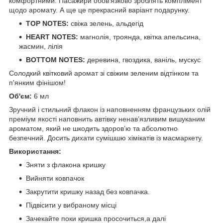
комфортними. Пасажири обов’язково зроблять комплімент
щодо аромату. А ще це прекрасний варіант подарунку.
TOP NOTES:
свіжа зелень, альдегід
HEART NOTES:
магнолія, троянда, квітка апельсина,
жасмин, лілія
BOTTOM NOTES:
деревина, гвоздика, ваніль, мускус
Солодкий квітковий аромат зі свіжим зеленим відтінком та
п'янким фінішом!
Об'єм:
6 мл
Зручний і стильний флакон із наповненням французьких олій
преміум якості наповнить автівку ненав’язливим вишуканим
ароматом, який не шкодить здоров’ю та абсолютно
безпечний. Досить дихати сумішшю хімікатів із масмаркету.
Використання:
Зняти з флакона кришку
Вийняти ковпачок
Закрутити кришку назад без ковпачка.
Підвісити у вибраному місці
Зачекайте поки кришка просочиться,а далі