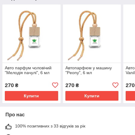
Авто парфум чоловічий
Автопарфюм у машину
Авт
"Мелодія пачулі", 6 мл
"Peony", 6 мл
Vanil
270
270
270
₴
₴
Купити
Купити
Про нас
100% позитивних з 33 відгуків за рік