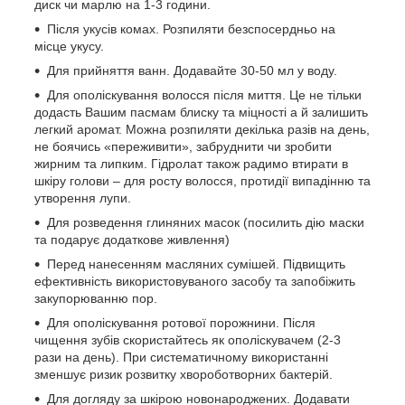
диск чи марлю на 1-3 години.
Після укусів комах. Розпиляти безспосердньо на
місце укусу.
Для прийняття ванн. Додавайте 30-50 мл у воду.
Для ополіскування волосся після миття. Це не тільки
додасть Вашим пасмам блиску та міцності а й залишить
легкий аромат. Можна розпиляти декілька разів на день,
не боячись «переживити», забруднити чи зробити
жирним та липким. Гідролат також радимо втирати в
шкіру голови – для росту волосся, протидії випадінню та
утворення лупи.
Для розведення глиняних масок (посилить дію маски
та подарує додаткове живлення)
Перед нанесенням масляних сумішей. Підвищить
ефективність використовуваного засобу та запобіжить
закупорюванню пор.
Для ополіскування ротової порожнини. Після
чищення зубів скористайтесь як ополіскувачем (2-3
рази на день). При систематичному використанні
зменшує ризик розвитку хвороботворних бактерій.
Для догляду за шкірою новонароджених. Додавати