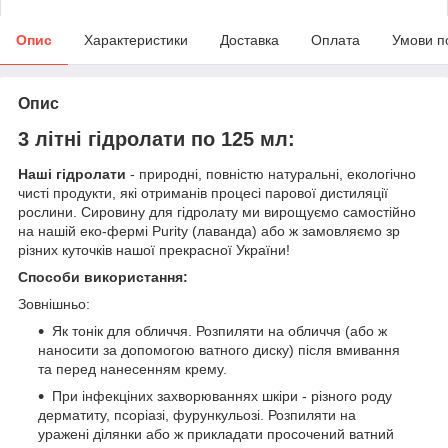
Опис
Характеристики
Доставка
Оплата
Умови п
Опис
3 літні гідролати по 125 мл:
Наші гідролати
- природні, повністю натуральні, екологічно
чисті продукти, які отриманів процесі парової дистиляції
рослини. Сировину для гідролату ми вирощуємо самостійно
на нашій еко-фермі Purity (лаванда) або ж замовляємо зр
різних куточків нашої прекрасної України!
Способи використання:
Зовнішньо:
Як тонік для обличчя. Розпиляти на обличчя (або ж
наносити за допомогою ватного диску) після вмивання
та перед нанесенням крему.
При інфекціних захворюваннях шкіри - різного роду
дерматиту, псоріазі, фурункульозі. Розпиляти на
уражені ділянки або ж прикладати просочений ватний