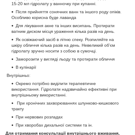
15-20 мл гідролату у ванночку при купанні.
Після прийняття сонячних ванн та іншого роду опіків.
Особливо корисна буде лаванда
Для лікування акне та інших висипань. Протирати
ватним диском місця ураження кілька разів на день.
Як освіжаючий засіб в літню спеку. Розпиляйте на
шкіру обличчя кілька разів на день. Невеликий об’єм
гідролату зручно носити з собою в сумочці.
Заморозити у вигляді льоду та протирати обличчя
В кулінарії
Внутрішньо:
Окремо потрібно виділити терапевтичне
використання. Гідролати надзвичайно ефективні при
внутрішньому використанні.
При хронічних захворюваннях шлунково-кишкового
тракту
При нервових розладах
При хворобах дихальної системи та ін.
Для отримання консультації внутрішнього вживання,