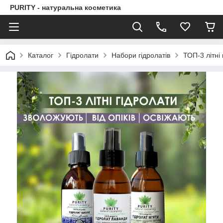
PURITY - натуральна косметика
Каталог
Гідролати
Набори гідролатів
ТОП-3 літні