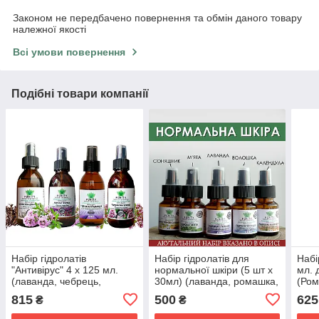
Законом не передбачено повернення та обмін даного товару
належної якості
Всі умови повернення
Подібні товари компанії
Набір гідролатів
Набір гідролатів для
Набі
"Антивірус" 4 х 125 мл.
нормальної шкіри (5 шт х
мл. 
(лаванда, чебрець,
30мл) (лаванда, ромашка,
(Ром
ісландський мох,
м'ята, квіти липи,
мате
815
500
625
₴
₴
материнка)
пелюстки троянди)