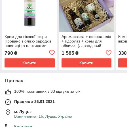
Крем для вікової шкіри
Аромасвічка + ефірна олія
Комп
Прованс з олією зародків
+ гідролат + крем для
віко
пшениці та пептидами
обличчя (лавандовий
Purity 30 мл
комплекс)
790
1 585
330
₴
₴
Купити
Купити
Про нас
100% позитивних з 33 відгуків за рік
Працює з 26.01.2021
м. Луцьк
Винниченка, 16, Луцьк, Україна
Контакти