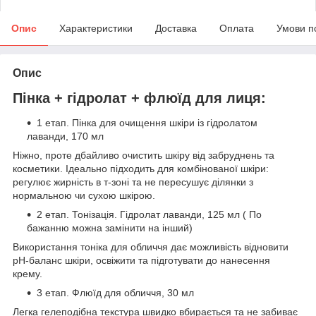
Опис
Характеристики
Доставка
Оплата
Умови п
Опис
Пінка + гідролат + флюїд для лиця:
1 етап. Пінка для очищення шкіри із гідролатом
лаванди, 170 мл
Ніжно, проте дбайливо очистить шкіру від забруднень та
косметики. Ідеально підходить для комбінованої шкіри:
регулює жирність в т-зоні та не пересушує ділянки з
нормальною чи сухою шкірою.
2 етап. Тонізація. Гідролат лаванди, 125 мл ( По
бажанню можна замінити на інший)
Використання тоніка для обличчя дає можливість відновити
рН-баланс шкіри, освіжити та підготувати до нанесення
крему.
3 етап. Флюїд для обличчя, 30 мл
Легка гелеподібна текстура швидко вбирається та не забиває