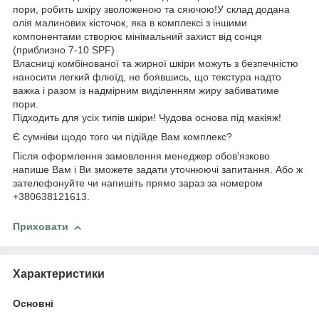
пори, робить шкіру зволоженою та сяючою!У склад додана
олія малинових кісточок, яка в комплексі з іншими
компонентами створює мінімальний захист від сонця
(приблизно 7-10 SPF)
Власниці комбінованої та жирної шкіри можуть з безпечністю
наносити легкий флюїд, не боявшись, що текстура надто
важка і разом із надмірним виділенням жиру забиватиме
пори.
Підходить для усіх типів шкіри! Чудова основа під макіяж!
Є сумніви щодо того чи підійде Вам комплекс?
Після оформлення замовлення менеджер обов'язково
напише Вам і Ви зможете задати уточнюючі запитання. Або ж
зателефонуйте чи напишіть прямо зараз за номером
+380638121613.
Приховати
Характеристики
Основні