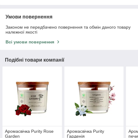
Умови повернення
Законом не передбачено повернення та обмін даного товару
належної якості
Всі умови повернення
Подібні товари компанії
Аромасвічка Purity Rose
Аромасвічка Purity
Аром
Garden
Гарденія
печи