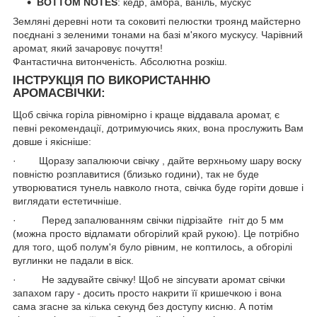
BOTTOM NOTES
: кедр, амбра, ваніль, мускус
Земляні деревні ноти та соковиті пелюстки троянд майстерно
поєднані з зеленими тонами на базі м'якого мускусу. Чарівний
аромат, який зачаровує почуття!
Фантастична витонченість. Абсолютна розкіш.
ІНСТРУКЦІЯ ПО ВИКОРИСТАННЮ
АРОМАСВІЧКИ:
Щоб свічка горіла рівномірно і краще віддавала аромат, є
певні рекомендації, дотримуючись яких, вона прослужить Вам
довше і якісніше:
· Щоразу запалюючи свічку , дайте верхньому шару воску
повністю розплавитися (близько години), так не буде
утворюватися тунель навколо гнота, свічка буде горіти довше і
виглядати естетичніше.
· Перед запалюванням свічки підрізайте гніт до 5 мм
(можна просто відламати обгорілий край рукою). Це потрібно
для того, щоб полум'я було рівним, не коптилось, а обгорілі
вуглинки не падали в віск.
· Не задувайте свічку! Щоб не зіпсувати аромат свічки
запахом гару - досить просто накрити її кришечкою і вона
сама згасне за кілька секунд без доступу кисню. А потім