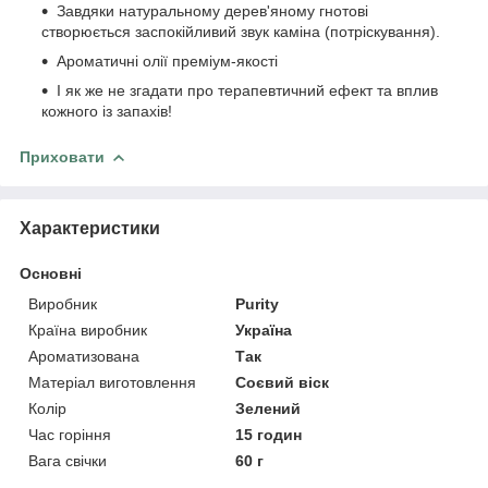
Завдяки натуральному дерев'яному гнотові
створюється заспокійливий звук каміна (потріскування).
Ароматичні олії преміум-якості
І як же не згадати про терапевтичний ефект та вплив
кожного із запахів!
Приховати
Характеристики
Основні
Виробник
Purity
Країна виробник
Україна
Ароматизована
Так
Матеріал виготовлення
Соєвий віск
Колір
Зелений
Час горіння
15 годин
Вага свічки
60 г