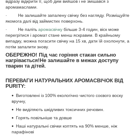
відразу відкрити її, щоб дим вийшов і не змішався з
аромамаслами.
· Не залишайте запалену свічку без нагляду. Розміщуйте
якомога далі від займистих поверхонь.
· Не паліть
аромасвічку
більше 3-4 годин, віск може
перегрітися і аромат стане менш яскравим. В крайньому
випадку, можна погасити свічку на 15 хв, дати їй охолонути, а
потім запалити знову.
ОБЕРЕЖНО! Під час горіння стакан сильно
нагрівається!Не залишайте в межах доступу
тварин та дітей.
ПЕРЕВАГИ НАТУРАЛЬНИХ АРОМАСВІЧОК ВІД
PURITY:
Виготовлені із 100% екологічно чистого соєвого воску
вручну,
Не виділяють шкідливих токсичних речовин.
Горять повільніше та довше
Наші натуральні свічки коптять на 90% менше, ніж
парафінові