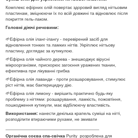
Комплекс ефірних олій повертає здоровий вигляд нігтьовим
пластинам, зміцнюючи їх по всій довжині та відновлює після
покриття гель-лаком.
Головні діючі речовини:
🌱Ефірна олія іланг-ілангу - перевірений засіб для
відновлення тонких та ламких нігтів. Укріплює нігтьову
пластину, доглядає за кутикулою.
🌱Ефірна олія чайного дерева - знешкоджує вірусні
мікроорганізми, прискорює загоєння уражених тканин,
ефективна при лікуванні грибка
🌱Ефірна олія лаванди - проти розшаровування, стимулює
ріст нігтів, має бактерицидну дію.
🌱Ефірна олія лимону - вирішить практично будь-яку
проблему з нігтями: розшарування, ламкість, пожовтіння,
пошкодження кутикули, має відбілюючу властивість.
Використання:
нанести декілька крапель суміші на нігті,
розподілити втираючими рухами, не змивати
______________________________________
Органічна соєва спа-свічка
Purity розроблена для