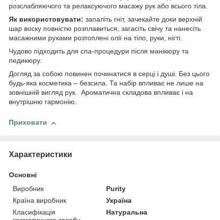
розслабляючого та релаксуючого масажу рук або всього тіла.
Як використовувати:
запаліть гніт, зачекайте доки верхній
шар воску повністю розплавиться, загасіть свічу та нанесіть
масажними рухами розтоплені олії на тіло, руки, нігті.
Чудово підходить для спа-процедури після манікюру та
педикюру.
Догляд за собою повинен починатися в серці і душі. Без цього
будь-яка косметика – безсила. Та набір впливає не лише на
зовнішній вигляд рук. Ароматична складова впливає і на
внутрішню гармонію.
Приховати
Характеристики
Основні
Виробник
Purity
Країна виробник
Україна
Класифікація
Натуральна
косметичного засобу