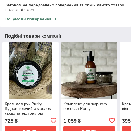
Законом не передбачено повернення та обмін даного товару
належної якості
Всі умови повернення
Подібні товари компанії
Крем для рук Purity
Комплекс для жирного
Крем
Відновлюючий з маслом
волосся Purity
відн
какао та екстрактом
шипшини 100 мл.
725
1 059
395
₴
₴
Купити
Купити