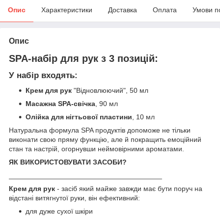
Опис
Характеристики
Доставка
Оплата
Умови п
Опис
SPA-набір для рук з 3 позицій:
У набір входять:
Крем для рук
"Відновлюючий", 50 мл
Масажна SPA-свічка
, 90 мл
Олійка для нігтьової пластини
, 10 мл
Натуральна формула SPA продуктів допоможе не тільки
виконати свою пряму функцію, але й покращить емоційний
стан та настрій, огорнувши неймовірними ароматами.
ЯК ВИКОРИСТОВУВАТИ ЗАСОБИ?
_______________________________________
Крем для рук
- засіб який майже завжди має бути поруч на
відстані витягнутої руки, він ефективний:
для дуже сухої шкіри