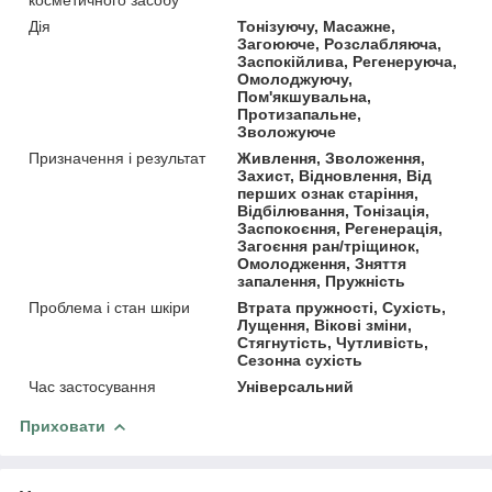
Дія
Тонізуючу, Масажне,
Загоююче, Розслабляюча,
Заспокійлива, Регенеруюча,
Омолоджуючу,
Пом'якшувальна,
Протизапальне,
Зволожуюче
Призначення і результат
Живлення, Зволоження,
Захист, Відновлення, Від
перших ознак старіння,
Відбілювання, Тонізація,
Заспокоєння, Регенерація,
Загоєння ран/тріщинок,
Омолодження, Зняття
запалення, Пружність
Проблема і стан шкіри
Втрата пружності, Сухість,
Лущення, Вікові зміни,
Стягнутість, Чутливість,
Сезонна сухість
Час застосування
Універсальний
Приховати