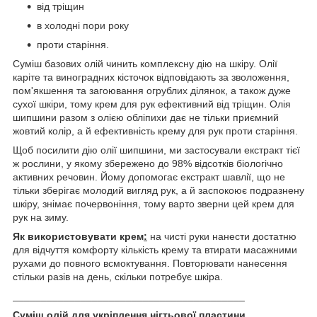
від тріщин
в холодні пори року
проти старіння.
Суміш базових олій чинить комплексну дію на шкіру. Олії
каріте та виноградних кісточок відповідають за зволоження,
пом'якшення та загоювання огрублих ділянок, а також дуже
сухої шкіри, тому крем для рук ефективний від тріщин. Олія
шипшини разом з олією обліпихи дає не тільки приємний
жовтий колір, а й ефективність крему для рук проти старіння.
Щоб посилити дію олії шипшини, ми застосували екстракт тієї
ж рослини, у якому збережено до 98% відсотків біологічно
активних речовин. Йому допомогає екстракт шавлії, що не
тільки зберігає молодий вигляд рук, а й заспокоює подразнену
шкіру, знімає почервоніння, тому варто зверни цей крем для
рук на зиму.
Як використовувати крем
:
на чисті руки нанести достатню
для відчуття комфорту кількість крему та втирати масажними
рухами до повного всмоктування. Повторювати нанесення
стільки разів на день, скільки потребує шкіра.
_________________________________________
Суміш олій для укріплення нігтьової пластини