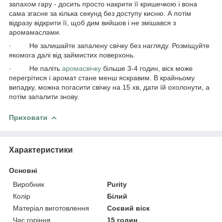
запахом гару - досить просто накрити її кришечкою і вона
сама згасне за кілька секунд без доступу кисню. А потім
відразу відкрити її, щоб дим вийшов і не змішався з
аромамаслами.
· Не залишайте запалену свічку без нагляду. Розміщуйте
якомога далі від займистих поверхонь.
· Не паліть
аромасвічку
більше 3-4 годин, віск може
перегрітися і аромат стане менш яскравим. В крайньому
випадку, можна погасити свічку на 15 хв, дати їй охолонути, а
потім запалити знову.
Приховати
Характеристики
Основні
Виробник
Purity
Колір
Білий
Матеріал виготовлення
Соєвий віск
Час горіння
15 годин