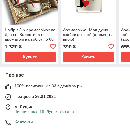
Набір з 3-х аромасвічок до
Аромасвічка "Моя душа
Аром
Дня св. Валентина (з
знайшла твою" (аромат на
тебе
ароматом на вибір) по 60
вибір)
(аро
грам
1 320
390
655
₴
₴
Купити
Купити
Про нас
100% позитивних з 33 відгуків за рік
Працює з 26.01.2021
м. Луцьк
Винниченка, 16, Луцьк, Україна
Контакти