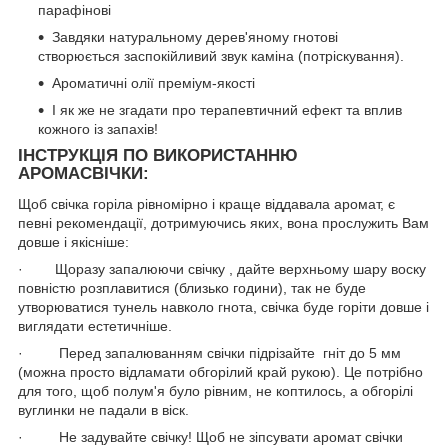
парафінові
Завдяки натуральному дерев'яному гнотові
створюється заспокійливий звук каміна (потріскування).
Ароматичні олії преміум-якості
І як же не згадати про терапевтичний ефект та вплив
кожного із запахів!
ІНСТРУКЦІЯ ПО ВИКОРИСТАННЮ
АРОМАСВІЧКИ:
Щоб свічка горіла рівномірно і краще віддавала аромат, є
певні рекомендації, дотримуючись яких, вона прослужить Вам
довше і якісніше:
· Щоразу запалюючи свічку , дайте верхньому шару воску
повністю розплавитися (близько години), так не буде
утворюватися тунель навколо гнота, свічка буде горіти довше і
виглядати естетичніше.
· Перед запалюванням свічки підрізайте гніт до 5 мм
(можна просто відламати обгорілий край рукою). Це потрібно
для того, щоб полум'я було рівним, не коптилось, а обгорілі
вуглинки не падали в віск.
· Не задувайте свічку! Щоб не зіпсувати аромат свічки