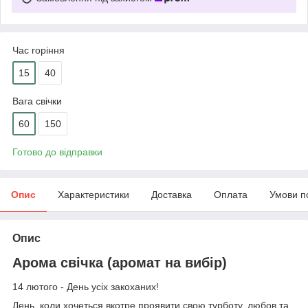
Час горіння
15
40
Вага свічки
60
150
Готово до відправки
Опис
Характеристики
Доставка
Оплата
Умови п
Опис
Арома свічка (аромат на вибір)
14 лютого - День усіх закоханих!
День, коли хочеться вкотре проявити свою турботу, любов та