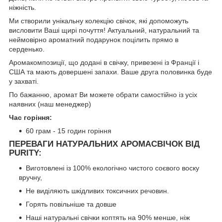
ніжність.
Ми створили унікальну колекцію свічок, які допоможуть
висловити Ваші щирі почуття! Актуальний, натуральний та
неймовірно ароматний подарунок поцілить прямо в
серденько.
Аромакомпозиції, що додані в свічку, привезені із Франції і
США та мають довершені запахи. Ваше друга половинка буде
у захваті.
По бажанню, аромат Ви можете обрати самостійно із усіх
наявних (наш менеджер)
Час горіння:
60 грам - 15 годин горіння
ПЕРЕВАГИ НАТУРАЛЬНИХ АРОМАСВІЧОК ВІД
PURITY:
Виготовлені із 100% екологічно чистого соєвого воску
вручну,
Не виділяють шкідливих токсичних речовин.
Горять повільніше та довше
Наші натуральні свічки коптять на 90% менше, ніж