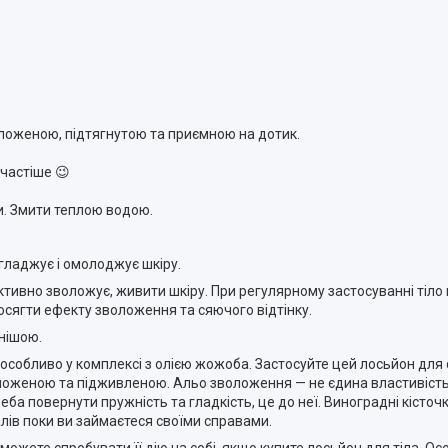
оложеною, підтягнутою та приємною на дотик.
частіше 😉
и. Змити теплою водою.
гладжує і омолоджує шкіру.
тивно зволожує, живити шкіру. При регулярному застосуванні тіло 
досягти ефекту зволоження та сяючого відтінку.
нішою.
особливо у комплексі з олією жожоба. Застосуйте цей лосьйон для 
ложеною та підживленою. Альо зволоження — не єдина властивість
еба повернути пружність та гладкість, це до неї. Виноградні кісточ
лів поки ви займаєтеся своїми справами.
 зможете спробувати її дію на собі, якщо купите лосьйон для тіла. Ос