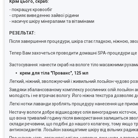
Крім цього, скраб:
- покращує кровообіг
- сприяє виведенню зайвої рідини
- насичує шкіру мінералами та вітамінами
РЕЗЕЛЬТАТ:
Після завершення процедури, шкіра стає гладкою, ніжною, зв
Тепер Вам захочеться проводити домашні SPA-процедури ще 
Застосування: нанести скраб на вологе тіло масажними рухам
крем для тіла "Прованс", 125 мл
Легкий, ніжний, зволожуючий і живильний лосьйон чудово роз
Завдяки збалансованому комплексу рослинних олій лосьйон ак
молодість і не втрачає вологу. Його ніжна текстура дозволяє 
Легкі нотки лаванди зроблять процедуру нанесення ще приєм
Нестачу вологи добре відшкодовує олія виноградних кісточок, 
що вона тривалий годину після використання залишиться зво
склади речовини, що подібні до нашого колагену, тому якщо тр
антиоксидантів. Лосьйон захищатиме шкіру від вільних радика
Про унікальність арганової олії ви, напевно, вже чули, а тепер