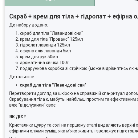
Скраб + крем для тіла + гідролат + ефірна о
До набору додано:
скраб для тіла "Лавандові сни"
крем для тіла "Прованс" 125мл
гідролат лаванди 125мл
ефірна олія лаванди 5мл
крем для рук 50мл
ароматична свічка 100г
подарункова коробка зі стрічкою (може відрізнятись як н
Детальніше:
скраб для тіла "Лавандові сни"
Перетворити догляд за шкірою на справжній спа-ритуал допомо
Скрабування тіла є, мабуть, найбільш простим та ефективним сп
вже "відслужили" своє.
ЯК ДІЄ?
Кристалики цукру та солі на першому етапі видаляють верхні 
ефірними оліями суміш, яка м'яко живить і зволожує підготовл