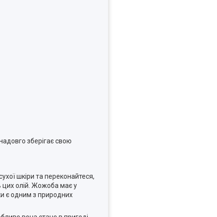
надовго зберігає свою
сухої шкіри та переконайтеся,
 цих олій. Жожоба має у
ки є одним з природних
обливо вона стане в пригоді,