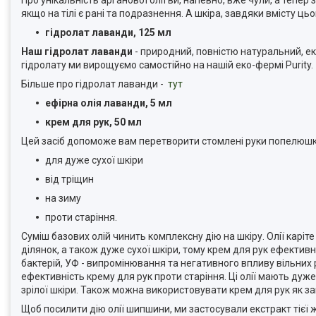
якщо на тілі є рані та подразнення. А шкіра, завдяки вмісту 
гідролат лаванди, 125 мл
Наш гідролат лаванди
- природний, повністю натуральний, ек
гідролату ми вирощуємо самостійно на нашій еко-фермі Purity.
Більше про гідролат лаванди -
тут
ефірна олія лаванди, 5 мл
крем для рук, 50 мл
Цей засіб допоможе вам перетворити стомлені руки попелюшки
для дуже сухої шкіри
від тріщин
на зиму
проти старіння.
Суміш базових олій чинить комплексну дію на шкіру. Олії карі
ділянок, а також дуже сухої шкіри, тому крем для рук ефективн
бактерій, УФ - випромінювання та негативного впливу вільних 
ефективність крему для рук проти старіння. Ці олії мають ду
зрілої шкіри. Також можна використовувати крем для рук як 
Щоб посилити дію олії шипшини, ми застосували екстракт тієї 