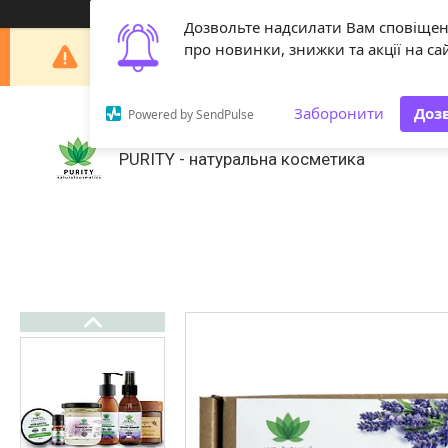
Дозвольте надсилати Вам сповіще
Шановні покупці! З 29 липня по 18 серпня наша 
про новинки, знижки та акції на сай
Заборонити
Доз
Powered by SendPulse
PURITY - натуральна косметика