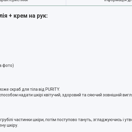
лія + крем на рук:
а фото)
же скраб для тіла від PURITY.
особом надати шкірі квітучий, здоровий та сяючий зовнішній вигляд
огрубілі частинки шкіри, потім поступово тануть, згладжуючись і у
ену шкіру.