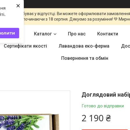
×
ння
команда перебуває у відпустці. Ви можете оформлювати замовлення
ті.
оброблені починаючи з 18 серпня. Дякуємо за розуміння! 💚 Мирн
волити
Головна
Каталог
Про нас
Контакти
Сертифікати якості
Лавандова еко-ферма
Дос
Повернення та обмін
Доглядовий набір
Готово до відправки
2 190 ₴