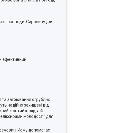
яції лаванди. Сировину для
й ефективний:
ня та загоювання огрублих
дуть надійно захищені від
ний жовтий колір, а й
"еліксирами молодості" для
х речовин. Йому допомогає