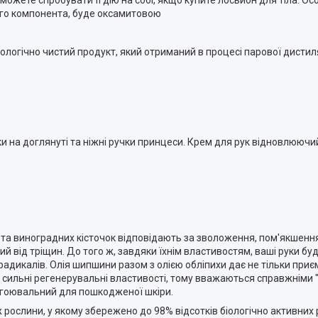
цього компонента, буде оксамитовою
ологічно чистий продукт, який отриманий в процесі парової дистил
 на доглянуті та ніжні ручки принцеси. Крем для рук відновлюючи
те та виноградних кісточок відповідають за зволоження, пом'якшен
ий від тріщин. До того ж, завдяки їхнім властивостям, ваші руки бу
радикалів. Олія шипшини разом з олією обліпихи дає не тільки приєм
же сильні регенерувальні властивості, тому вважаються справжніми 
загоювальний для пошкодженої шкіри.
ж рослини, у якому збережено до 98% відсотків біологічно активни