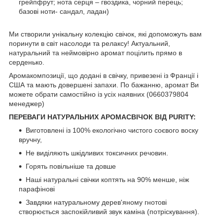
грейпфрут; нота серця – гвоздика, чорний перець;
базові ноти- сандал, ладан)
Ми створили унікальну колекцію свічок, які допоможуть вам
поринути в світ насолоди та релаксу! Актуальний,
натуральний та неймовірно аромат поцілить прямо в
серденько.
Аромакомпозиції, що додані в свічку, привезені із Франції і
США та мають довершені запахи. По бажанню, аромат Ви
можете обрати самостійно із усіх наявних (0660379804
менеджер)
ПЕРЕВАГИ НАТУРАЛЬНИХ АРОМАСВІЧОК ВІД PURITY:
Виготовлені із 100% екологічно чистого соєвого воску
вручну,
Не виділяють шкідливих токсичних речовин.
Горять повільніше та довше
Наші натуральні свічки коптять на 90% менше, ніж
парафінові
Завдяки натуральному дерев'яному гнотові
створюється заспокійливий звук каміна (потріскування).