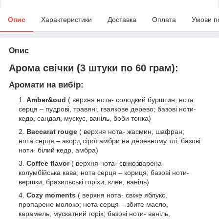
Опис
Характеристики
Доставка
Оплата
Умови п
Опис
Арома свічки (3 штуки по 60 грам):
Аромати на вибір:
Amber&oud
( верхня нота- солодкий бурштин; нота
серця – пудрові, травяні, гваякове дерево; базові ноти-
кедр, сандал, мускус, ваніль, боби тонка)
Baccarat rouge
( верхня нота- жасмин, шафран;
нота серця – акорд сірої амбри на деревному тлі; базові
ноти- білий кедр, амбра)
Coffee flavor
( верхня нота- свіжозварена
колумбійська кава; нота серця – кориця; базові ноти-
вершки, бразильські горіхи, клен, ваніль)
Cozy moments
( верхня нота- свіже яблуко,
пропарене молоко; нота серця – збите масло,
карамель, мускатний горіх; базові ноти- ваніль,