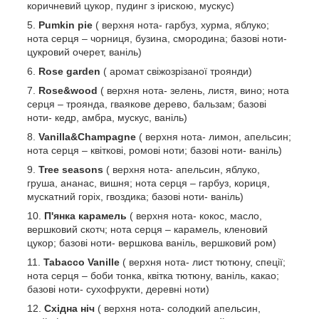
коричневий цукор, пудинг з ірискою, мускус)
Pumkin pie
( верхня нота- гарбуз, хурма, яблуко;
нота серця – чорниця, бузина, смородина; базові ноти-
цукровий очерет, ваніль)
Rose garden
( аромат свіжозрізаної троянди)
Rose&wood
( верхня нота- зелень, листя, вино; нота
серця – троянда, гваякове дерево, бальзам; базові
ноти- кедр, амбра, мускус, ваніль)
Vanilla&Champagne
( верхня нота- лимон, апельсин;
нота серця – квіткові, ромові ноти; базові ноти- ваніль)
Tree seasons
( верхня нота- апельсин, яблуко,
груша, ананас, вишня; нота серця – гарбуз, кориця,
мускатний горіх, гвоздика; базові ноти- ваніль)
П'янка карамель
( верхня нота- кокос, масло,
вершковий скотч; нота серця – карамель, кленовий
цукор; базові ноти- вершкова ваніль, вершковий ром)
Tabacco Vanille
( верхня нота- лист тютюну, спеції;
нота серця – боби тонка, квітка тютюну, ваніль, какао;
базові ноти- сухофрукти, деревні ноти)
Східна ніч
( верхня нота- солодкий апельсин,