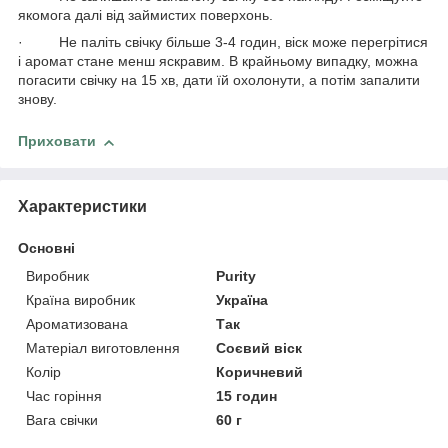
якомога далі від займистих поверхонь.
· Не паліть свічку більше 3-4 годин, віск може перегрітися
і аромат стане менш яскравим. В крайньому випадку, можна
погасити свічку на 15 хв, дати їй охолонути, а потім запалити
знову.
Приховати
Характеристики
Основні
Виробник
Purity
Країна виробник
Україна
Ароматизована
Так
Матеріал виготовлення
Соєвий віск
Колір
Коричневий
Час горіння
15 годин
Вага свічки
60 г