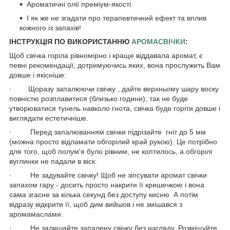
Ароматичні олії преміум-якості
І як же не згадати про терапевтичний ефект та вплив
кожного із запахів!
ІНСТРУКЦІЯ ПО ВИКОРИСТАННЮ
АРОМАСВІЧКИ
:
Щоб свічка горіла рівномірно і краще віддавала аромат, є
певні рекомендації, дотримуючись яких, вона прослужить Вам
довше і якісніше:
· Щоразу запалюючи свічку , дайте верхньому шару воску
повністю розплавитися (близько години), так не буде
утворюватися тунель навколо гнота, свічка буде горіти довше і
виглядати естетичніше.
· Перед запалюванням свічки підрізайте гніт до 5 мм
(можна просто відламати обгорілий край рукою). Це потрібно
для того, щоб полум'я було рівним, не коптилось, а обгорілі
вуглинки не падали в віск.
· Не задувайте свічку! Щоб не зіпсувати аромат свічки
запахом гару - досить просто накрити її кришечкою і вона
сама згасне за кілька секунд без доступу кисню. А потім
відразу відкрити її, щоб дим вийшов і не змішався з
аромамаслами.
· Не залишайте запалену свічку без нагляду. Розміщуйте