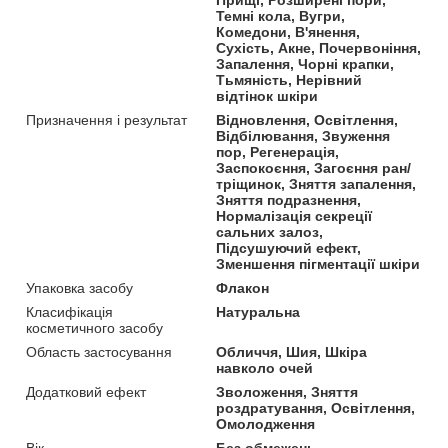
Темні кола, Вугри,
Комедони, В'янення,
Сухість, Акне, Почервоніння,
Запалення, Чорні крапки,
Тьмяність, Нерівний
відтінок шкіри
Призначення і результат
Відновлення, Освітлення,
Відбілювання, Звуження
пор, Регенерація,
Заспокоєння, Загоєння ран/
тріщинок, Зняття запалення,
Зняття подразнення,
Нормалізація секреції
сальних залоз,
Підсушуючий ефект,
Зменшення пігментації шкіри
Упаковка засобу
Флакон
Класифікація
Натуральна
косметичного засобу
Область застосування
Обличчя, Шия, Шкіра
навколо очей
Додатковий ефект
Зволоження, Зняття
роздратування, Освітлення,
Омолодження
Вік
Без обмежень