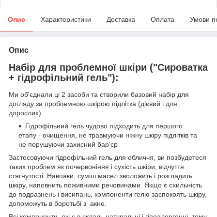
Опис
Характеристики
Доставка
Оплата
Умови п
Опис
Набір для проблемної шкіри ("Сироватка
+ гідрофільний гель"):
Ми об'єднали ці 2 засоби та створили базовий набір для
догляду за проблемною шкірою підлітка (дієвий і для
дорослих)
Гідрофільний гель чудово підходить для першого
етапу - очищення, не травмуючи ніжну шкіру підлітків та
не порушуючи захисний бар'єр
Застосовуючи гідрофільний гель для обличчя, ви позбудетеся
таких проблем як почервоніння і сухість шкіри, відчуття
стягнутості. Навпаки, суміш масел зволожить і розгладить
шкіру, наповнить поживними речовинами. Якщо є схильність
до подразнень і висипань, компоненти гелю заспокоять шкіру,
допоможуть в боротьбі з акне.
Всі компоненти, які є в складі, натуральні і гіпоалергенні, тому