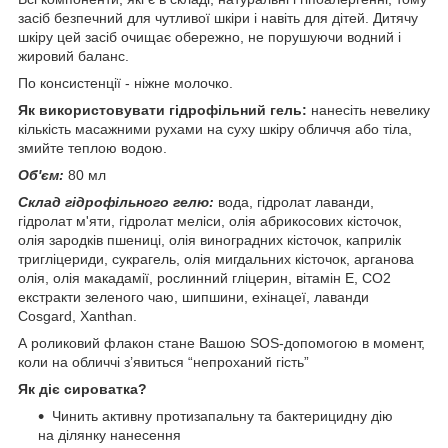
засіб безпечний для чутливої шкіри і навіть для дітей. Дитячу
шкіру цей засіб очищає обережно, не порушуючи водний і
жировий баланс.
По консистенції - ніжне молочко.
Як використовувати гідрофільний гель:
нанесіть невелику
кількість масажними рухами на суху шкіру обличчя або тіла,
змийте теплою водою.
Об'єм:
80 мл
Склад гідрофільного гелю:
вода, гідролат лаванди,
гідролат м'яти, гідролат меліси, олія абрикосових кісточок,
олія зародків пшениці, олія виноградних кісточок, каприлік
тригліцериди, сукрагель, олія мигдальних кісточок, арганова
олія, олія макадамії, рослинний гліцерин, вітамін Е, СО2
екстракти зеленого чаю, шипшини, ехінацеї, лаванди
Cosgard, Xanthan.
А роликовий флакон стане Вашою SOS-допомогою в момент,
коли на обличчі з’явиться “непроханий гість”
Як діє сироватка?
Чинить активну протизапальну та бактерицидну дію
на ділянку нанесення