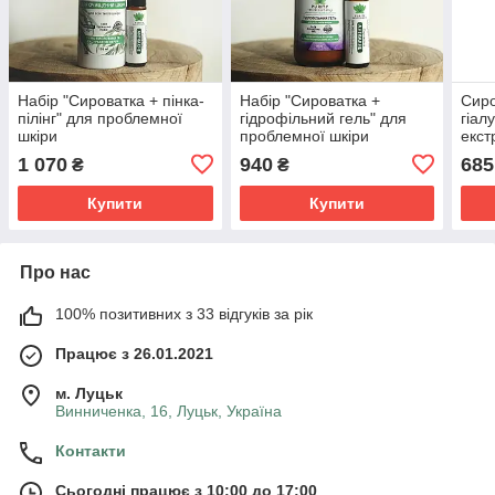
Набір "Сироватка + пінка-
Набір "Сироватка +
Сиро
пілінг" для проблемної
гідрофільний гель" для
гіал
шкіри
проблемної шкіри
екст
Puri
1 070
940
685
₴
₴
Купити
Купити
Про нас
100% позитивних з 33 відгуків за рік
Працює з 26.01.2021
м. Луцьк
Винниченка, 16, Луцьк, Україна
Контакти
Сьогодні працює з 10:00 до 17:00