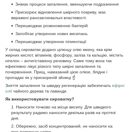
Знімає процеси запалення, зменшуючи подразнення
Прискорює відновлення шкірного покриву, має
виражені ранозагоювальні властивості.
Перешкоджає розмноженню бактерій
Запобігає утворенню нових висипань
Перешкоджає утворенню пігментації
У склад сироватки додано цілющу олію кмину, яка крім
жирних кислот, вітамінів, фосфору, заліза та кальцію, містить
нігелон – антигістамінну речовину. Саме тому вона так
ефективно лікує різного типу шкірні запалення та
почервоніння. Прищ, намазаний цією олією, блідне і
пропадає як у прискореній зйомці ☝️
Зняття запалення та швидку регенерацію забезпечать
ефірні
олії
чайного дерева та лаванди.
Як використовувати сироватку?
Наносити точково на місце висипу. Для швидкого
результату радимо наносити декілька разів на протязі
дня.
Обережно, засіб концентрований, не наносити на
всю поверхню шкіри.