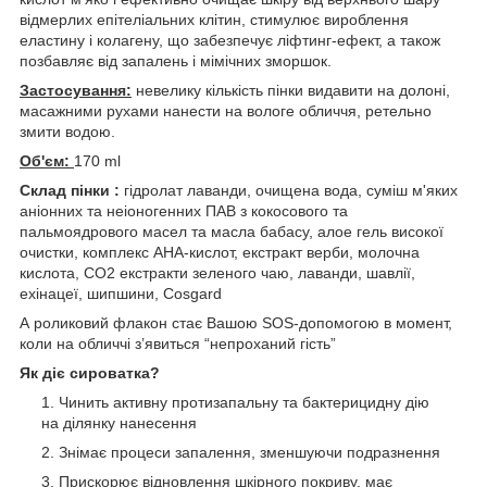
відмерлих епітеліальних клітин, стимулює вироблення
еластину і колагену, що забезпечує ліфтинг-ефект, а також
позбавляє від запалень і мімічних зморшок.
Застосування:
невелику кількість пінки видавити на долоні,
масажними рухами нанести на вологе обличчя, ретельно
змити водою.
Об'єм:
170 ml
Склад пінки :
гідролат лаванди, очищена вода, суміш м'яких
аніонних та неіоногенних ПАВ з кокосового та
пальмоядрового масел та масла бабасу, алое гель високої
очистки, комплекс АНА-кислот, екстракт верби, молочна
кислота, CO2 екстракти зеленого чаю, лаванди, шавлії,
ехінацеї, шипшини, Cosgard
А роликовий флакон стає Вашою SOS-допомогою в момент,
коли на обличчі з’явиться “непроханий гість”
Як діє сироватка?
Чинить активну протизапальну та бактерицидну дію
на ділянку нанесення
Знімає процеси запалення, зменшуючи подразнення
Прискорює відновлення шкірного покриву, має