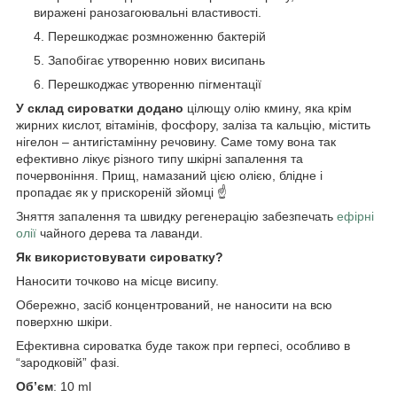
виражені ранозагоювальні властивості.
Перешкоджає розмноженню бактерій
Запобігає утворенню нових висипань
Перешкоджає утворенню пігментації
У склад сироватки додано
цілющу олію кмину, яка крім
жирних кислот, вітамінів, фосфору, заліза та кальцію, містить
нігелон – антигістамінну речовину. Саме тому вона так
ефективно лікує різного типу шкірні запалення та
почервоніння. Прищ, намазаний цією олією, блідне і
пропадає як у прискореній зйомці ☝️
Зняття запалення та швидку регенерацію забезпечать
ефірні
олії
чайного дерева та лаванди.
Як використовувати сироватку?
Наносити точково на місце висипу.
Обережно, засіб концентрований, не наносити на всю
поверхню шкіри.
Ефективна сироватка буде також при герпесі, особливо в
“зародковій” фазі.
Об’єм
: 10 ml