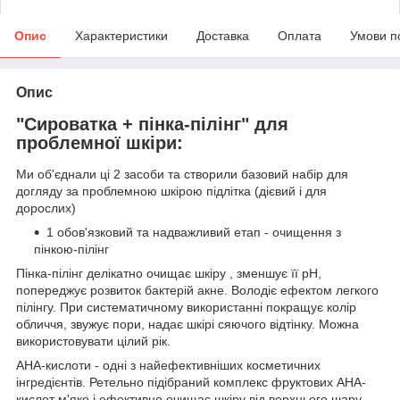
Опис
Характеристики
Доставка
Оплата
Умови п
Опис
"Сироватка + пінка-пілінг" для
проблемної шкіри:
Ми об'єднали ці 2 засоби та створили базовий набір для
догляду за проблемною шкірою підлітка (дієвий і для
дорослих)
1 обов'язковий та надважливий етап - очищення з
пінкою-пілінг
Пінка-пілінг делікатно очищає шкіру , зменшує її pH,
попереджує розвиток бактерій акне. Володіє ефектом легкого
пілінгу. При систематичному використанні покращує колір
обличчя, звужує пори, надає шкірі сяючого відтінку. Можна
використовувати цілий рік.
АНА-кислоти - одні з найефективніших косметичних
інгредієнтів. Ретельно підібраний комплекс фруктових АНА-
кислот м'яко і ефективно очищає шкіру від верхнього шару