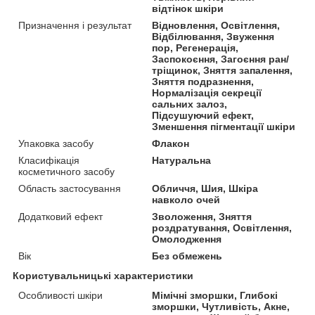
відтінок шкіри
Призначення і результат
Відновлення, Освітлення,
Відбілювання, Звуження
пор, Регенерація,
Заспокоєння, Загоєння ран/
тріщинок, Зняття запалення,
Зняття подразнення,
Нормалізація секреції
сальних залоз,
Підсушуючий ефект,
Зменшення пігментації шкіри
Упаковка засобу
Флакон
Класифікація
Натуральна
косметичного засобу
Область застосування
Обличчя, Шия, Шкіра
навколо очей
Додатковий ефект
Зволоження, Зняття
роздратування, Освітлення,
Омолодження
Вік
Без обмежень
Користувальницькі характеристики
Особливості шкіри
Мімічні зморшки, Глибокі
зморшки, Чутливість, Акне,