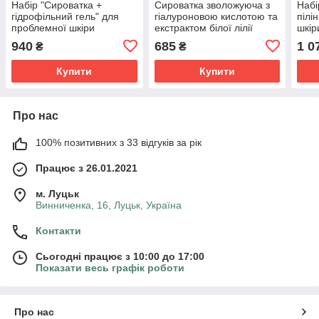
Набір "Сироватка +
Сироватка зволожуюча з
Набі
гідрофільний гель" для
гіалуроновою кислотою та
пілі
проблемної шкіри
екстрактом білої лілії
шкір
Purity 15 мл
940
685
1 0
₴
₴
Купити
Купити
Про нас
100% позитивних з 33 відгуків за рік
Працює з 26.01.2021
м. Луцьк
Винниченка, 16, Луцьк, Україна
Контакти
Сьогодні працює з 10:00 до 17:00
Показати весь графік роботи
Про нас