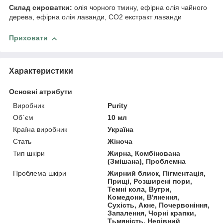
Склад сироватки:
олія чорного тмину, ефірна олія чайного
дерева, ефірна олія лаванди, CO2 екстракт лаванди
Приховати
Характеристики
Основні атрибути
Виробник
Purity
Об`єм
10 мл
Країна виробник
Україна
Стать
Жіноча
Тип шкіри
Жирна, Комбінована
(Змішана), Проблемна
Проблема шкіри
Жирний блиск, Пігментація,
Прищі, Розширені пори,
Темні кола, Вугри,
Комедони, В'янення,
Сухість, Акне, Почервоніння,
Запалення, Чорні крапки,
Тьмяність, Нерівний