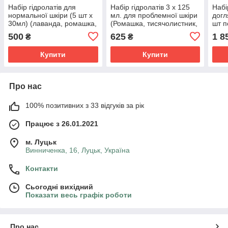
Набір гідролатів для
Набір гідролатів 3 х 125
Набі
нормальної шкіри (5 шт х
мл. для проблемної шкіри
догл
30мл) (лаванда, ромашка,
(Ромашка, тисячолистник,
шт п
м'ята, квіти липи,
материнка)
рома
500
625
1 8
₴
₴
пелюстки троянди)
Купити
Купити
Про нас
100% позитивних з 33 відгуків за рік
Працює з 26.01.2021
м. Луцьк
Винниченка, 16, Луцьк, Україна
Контакти
Сьогодні вихідний
Показати весь графік роботи
Про нас