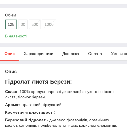
Об'єм
125
30
500
1000
В наявності
Опис
Характеристики
Доставка
Оплата
Умови п
Опис
Гідролат Листя Берези:
Склад
: 100% продукт парової дистиляції з сухого і свіжого
листя, гілочок берези.
Аромат
: трав'яний, гіркуватий
Косметичні властивості:
Березовий гідролат
- джерело флавонідів, органічних
кислот, сапонінів, поліфенолів та інших корисних елементів.