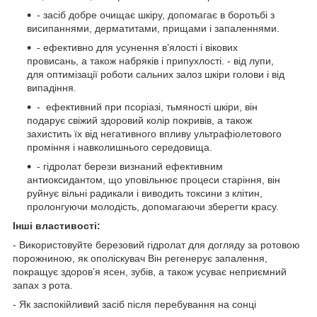
- засіб добре очищає шкіру, допомагає в боротьбі з
висипаннями, дерматитами, прищами і запаленнями.
- ефективно для усунення в’ялості і вікових
провисань, а також набряків і припухлості. - від лупи,
для оптимізації роботи сальних залоз шкіри голови і від
випадіння.
- ефективний при псоріазі, тьмяності шкіри, він
подарує свіжий здоровий колір покривів, а також
захистить їх від негативного впливу ультрафіолетового
проміння і навколишнього середовища.
- гідролат берези визнаний ефективним
антиоксидантом, що уповільнює процеси старіння, він
руйнує вільні радикали і виводить токсини з клітин,
пролонгуючи молодість, допомагаючи зберегти красу.
Інші властивості:
- Використовуйте березовий гідролат для догляду за ротовою
порожниною, як ополіскувач Він регенерує запалення,
покращує здоров’я ясен, зубів, а також усуває неприємний
запах з рота.
- Як заспокійливий засіб після перебування на сонці