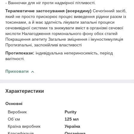
- Ванночки для ніг проти надмірної пітливості.
Терапевтичне застосування (всередину)
Сечогінний засіб,
який не просто прискорює процес виведення рідини разом із
токсинами, а й має здатність лікувати запальні процеси
сечовивідної системи та знижувати вміст в організмі сечової
кислоти Налагодження гормонального фону обох статей
Покращення апетиту Загальне зміцнення і імуностимуляція
Протизпальні, заспокійливі властивості
Протипокази:
індивідуальна непериносимість, період
вагітності.
Приховати
Характеристики
Основні
Виробник
Purity
Об`єм
125 мл
Країна виробник
Україна
Класифікація
Органічна