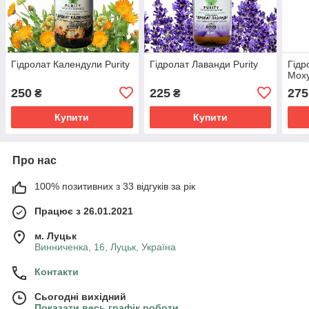
Гідролат Календули Purity
Гідролат Лаванди Purity
Гідр
Моху
250
225
275
₴
₴
Купити
Купити
Про нас
100% позитивних з 33 відгуків за рік
Працює з 26.01.2021
м. Луцьк
Винниченка, 16, Луцьк, Україна
Контакти
Сьогодні вихідний
Показати весь графік роботи