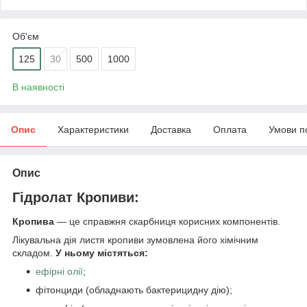
Об'єм
125
30
500
1000
В наявності
Опис
Характеристики
Доставка
Оплата
Умови п
Опис
Гідролат Кропиви:
Кропива
— це справжня скарбниця корисних компонентів.
Лікувальна дія листя кропиви зумовлена його хімічним
складом.
У ньому містяться:
ефірні олії
;
фітонциди (обладнають бактерицидну дію);