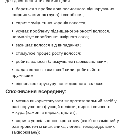
для досягнення тих самих цілей:
бореться з проблемою посиленого відшарування
шкірних частинок (лупа) і свербіння;
сприяє зміцненню коренів волосся;
усуває проблему підвищеної жирності волосся,
нормалізує вироблення шкірного сала;
захищає волосся від випадання;
стимулює процес росту волосся;
робить волосся блискучішим і шовковистішим;
надає волоссю життєвої сили, робить його
пружнішим;
відновлює структуру пошкодженого волосся
Споживання всередину:
можна використовувати як протизапальний засіб у
разі порушення функцій печінки, нирок і сечового
міхура (камені в нирках, цистит);
сприяє уповільненню кровотоку (засіб незамінний у
разі кровотеч із кишківника, легень, гемороїдальних
захворювань);