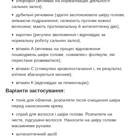
хлорофіл (впливає на нормалізацію діяльності
сальних залоз);
дубильні речовини (здатні заспокоювати шкіру голови,
знімаючи подразнення; склеюють лусочки кожної
волосини; мають протизапальну й антисептичну дію);
каротин (регулює зволоження і відповідає за
нормальну роботу сальних залоз);
вітамін А (впливає на процес відновлення
пошкоджень шкіри голови, «оживляє» фолікули, які
перестане розвиватися);
вітамін С (стимулює кровопостачання і, як результат,
клітини збагачуються киснем);
вітамін К (відповідає за пігментацію).
Варіанти застосування:
тонік для обличчя, розпиляти після очищення шкіри
перед нанесенням крему.
спрей для волосся і шкіри голови. Розпилити на
чисте, підсушені волосся. Наносити на шкіру голови
масажними рухами.
антисептичний засіб