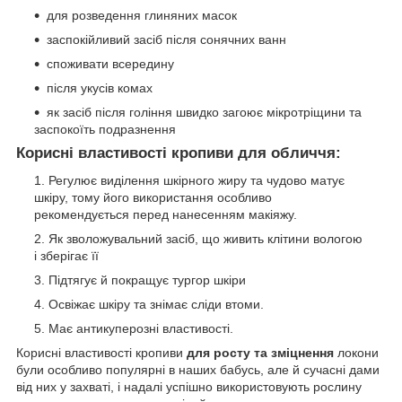
для розведення глиняних масок
заспокійливий засіб після сонячних ванн
споживати всередину
після укусів комах
як засіб після гоління швидко загоює мікротріщини та
заспокоїть подразнення
Корисні властивості кропиви для обличчя:
Регулює виділення шкірного жиру та чудово матує
шкіру, тому його використання особливо
рекомендується перед нанесенням макіяжу.
Як зволожувальний засіб, що живить клітини вологою
і зберігає її
Підтягує й покращує тургор шкіри
Освіжає шкіру та знімає сліди втоми.
Має антикуперозні властивості.
Корисні властивості кропиви
для росту та зміцнення
локони
були особливо популярні в наших бабусь, але й сучасні дами
від них у захваті, і надалі успішно використовують рослину