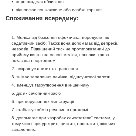
перешкоджає облисіння
відновлює пошкоджене або слабке коріння
Споживання всередину:
Меліса від безсоння ефективна, передусім, як
седативний засіб; Також вона допомагає від депресії,
неврозів. Підвищений тиск не протипоказаний до
прийому коштів на основі меліси; навпаки, трава
показана гіпертоніком
покращує апетит та травлення
знімає запалення печінки, підшлункової залози.
зменшує газоутворення в кишечнику
діє як сечогінний засіб
при порушеннях менструації
стабілізує обмін речовин в організмі
допомагає при хворобах сечостатевої системи, у
тому числі при уретриті, циститі, простатиті, жіночих
запаленнях.