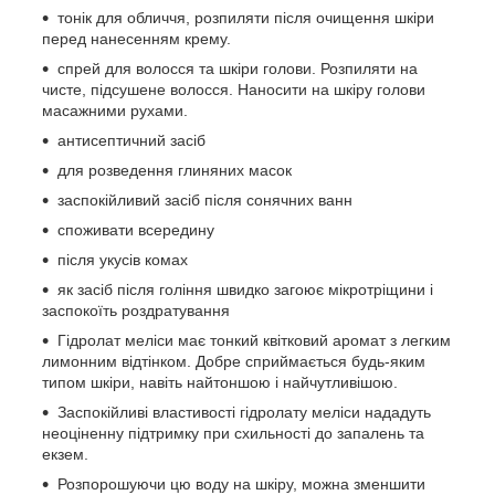
тонік для обличчя, розпиляти після очищення шкіри
перед нанесенням крему.
спрей для волосся та шкіри голови. Розпиляти на
чисте, підсушене волосся. Наносити на шкіру голови
масажними рухами.
антисептичний засіб
для розведення глиняних масок
заспокійливий засіб після сонячних ванн
споживати всередину
після укусів комах
як засіб після гоління швидко загоює мікротріщини і
заспокоїть роздратування
Гідролат меліси має тонкий квітковий аромат з легким
лимонним відтінком. Добре сприймається будь-яким
типом шкіри, навіть найтоншою і найчутливішою.
Заспокійливі властивості гідролату меліси нададуть
неоціненну підтримку при схильності до запалень та
екзем.
Розпорошуючи цю воду на шкіру, можна зменшити