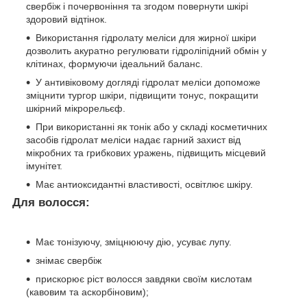
свербіж і почервоніння та згодом повернути шкірі
здоровий відтінок.
Використання гідролату меліси для жирної шкіри
дозволить акуратно регулювати гідроліпідний обмін у
клітинах, формуючи ідеальний баланс.
У антивіковому догляді гідролат меліси допоможе
зміцнити тургор шкіри, підвищити тонус, покращити
шкірний мікрорельєф.
При використанні як тонік або у складі косметичних
засобів гідролат меліси надає гарний захист від
мікробних та грибкових уражень, підвищить місцевий
імунітет.
Має антиоксидантні властивості, освітлює шкіру.
Для волосся:
Має тонізуючу, зміцнюючу дію, усуває лупу.
знімає свербіж
прискорює ріст волосся завдяки своїм кислотам
(кавовим та аскорбіновим);