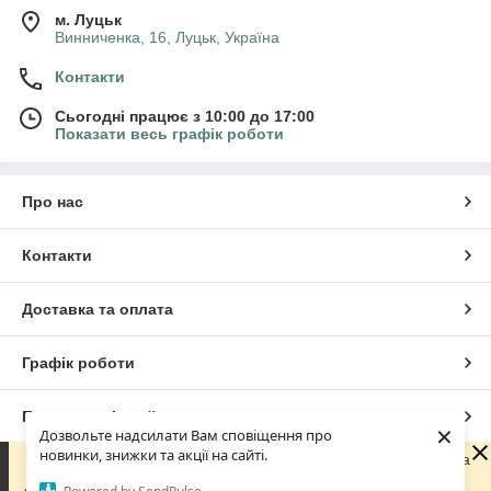
м. Луцьк
Винниченка, 16, Луцьк, Україна
Контакти
Сьогодні працює з 10:00 до 17:00
Показати весь графік роботи
Про нас
Контакти
Доставка та оплата
Графік роботи
Повна версія сайту
×
Дозвольте надсилати Вам сповіщення про
новинки, знижки та акції на сайті.
Шановні покупці! З 29 липня по 18 серпня наша команда
Сайт створено на маркетплейсі
Prom.ua
перебуває у відпустці. Ви можете оформлювати