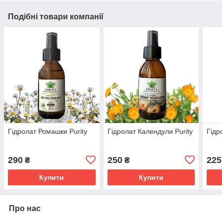
Подібні товари компанії
Гідролат Ромашки Purity
Гідролат Календули Purity
Гідр
290
250
225
₴
₴
Купити
Купити
Про нас