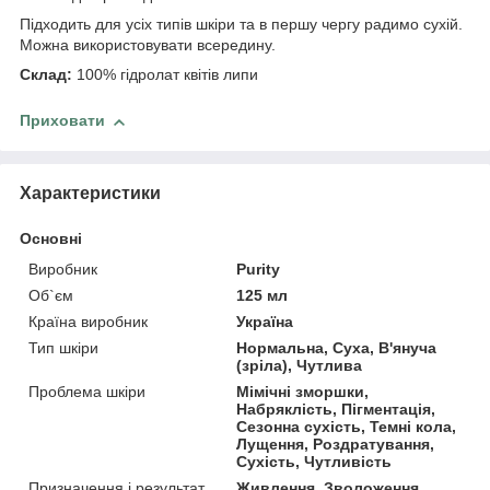
Підходить для усіх типів шкіри та в першу чергу радимо сухій.
Можна використовувати всередину.
Склад:
100% гідролат квітів липи
Приховати
Характеристики
Основні
Виробник
Purity
Об`єм
125 мл
Країна виробник
Україна
Тип шкіри
Нормальна, Суха, В'януча
(зріла), Чутлива
Проблема шкіри
Мімічні зморшки,
Набряклість, Пігментація,
Сезонна сухість, Темні кола,
Лущення, Роздратування,
Сухість, Чутливість
Призначення і результат
Живлення, Зволоження,