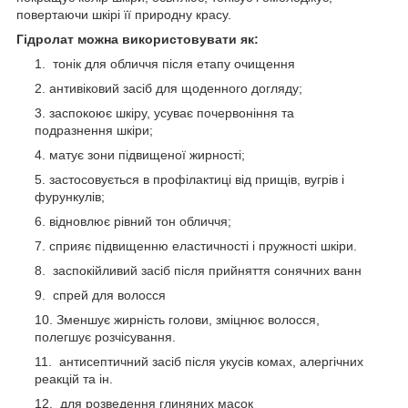
повертаючи шкірі її природну красу.
Гідролат можна використовувати як:
тонік для обличчя після етапу очищення
антивіковий засіб для щоденного догляду;
заспокоює шкіру, усуває почервоніння та
подразнення шкіри;
матує зони підвищеної жирності;
застосовується в профілактиці від прищів, вугрів і
фурункулів;
відновлює рівний тон обличчя;
сприяє підвищенню еластичності і пружності шкіри.
заспокійливий засіб після прийняття сонячних ванн
спрей для волосся
Зменшує жирність голови, зміцнює волосся,
полегшує розчісування.
антисептичний засіб після укусів комах, алергічних
реакцій та ін.
для розведення глиняних масок