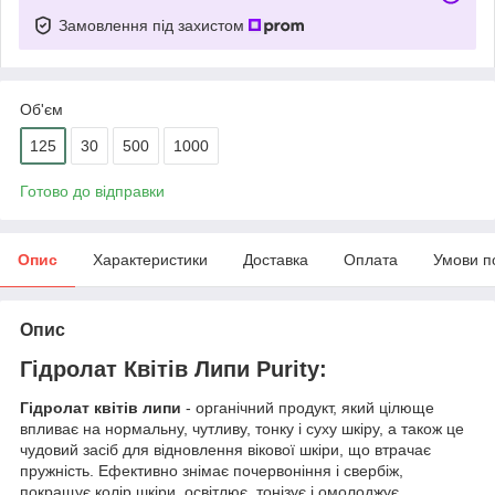
Замовлення під захистом
Об'єм
125
30
500
1000
Готово до відправки
Опис
Характеристики
Доставка
Оплата
Умови п
Опис
Гідролат Квітів Липи Purity:
Гідролат квітів липи
- органічний продукт, який цілюще
впливає на нормальну, чутливу, тонку і суху шкіру, а також це
чудовий засіб для відновлення вікової шкіри, що втрачає
пружність. Ефективно знімає почервоніння і свербіж,
покращує колір шкіри, освітлює, тонізує і омолоджує,