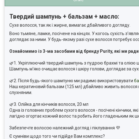
Твердий шампунь + бальзам + масло:
Сухе волосся, так як і жирне, вимагає дбайливого догляду.
Воно тьмяне, ламке, посічене на кінцях. У когось сухість з’я
доглядає за ними. У будь-якому разі сухе волосся потребує ос
Ознайомимо із 3-ма засобами від бренду Purity, які ми ра
🌿1. Укріплюючий твердий шампунь з пудрою брахмі та олією ш
Шампунь м'яко очищає волосся і шкіру голови, доглядає за су
🌿2. Після будь-якого шампуню ми радимо використовувати
ба
Наш кератиновий бальзам (125 мл) дбайливо живить волосся к
слухняним.
🌿3. Олійка для кінчиків волосся, 20 мл
Одна із головних проблем сухого волосся - посічені кінчики, я
лагідно огортає кожний волос та робить його гладеньким як ш
Забезпечте волоссю належний догляд і піклування 💜
Є сумніви щодо того чи підійде Вам комплекс?