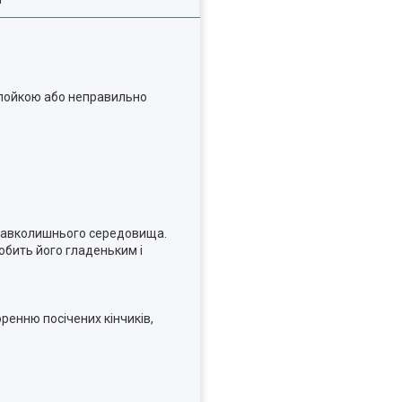
 плойкою або неправильно
.
 навколишнього середовища.
обить його гладеньким і
оренню посічених кінчиків,