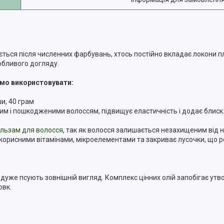
вляється після численних фарбувань, хтось постійно вкладає локони
обливого догляду.
димо використовувати:
и, 40 грам
хим і пошкодженими волоссям, підвищує еластичність і додає блиск
льзам для волосся
, так як волосся залишається незахищеним від
орисними вітамінами, мікроелементами та закриває лусочки, що р
кі дуже псують зовнішній вигляд. Комплекс цінних олій запобігає утв
овк.