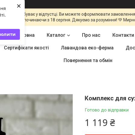
×
ння
команда перебуває у відпустці. Ви можете оформлювати замовлення
ті.
оброблені починаючи з 18 серпня. Дякуємо за розуміння! 💚 Мирн
волити
Головна
Каталог
Про нас
Контакти
Сертифікати якості
Лавандова еко-ферма
Дос
Повернення та обмін
Комплекс для су
Готово до відправки
1 119 ₴