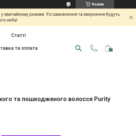
Кошик
 у звичайному режимі. Усі замовлення та звернення будуть
ого неба!
Статті
тавка та оплата
хого та пошкодженого волосся Purity