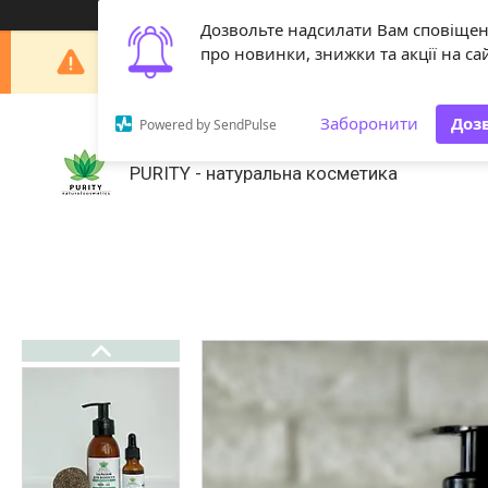
Дозвольте надсилати Вам сповіще
Шановні покупці! З 29 липня по 18 серпня наша 
про новинки, знижки та акції на сай
Заборонити
Доз
Powered by SendPulse
PURITY - натуральна косметика