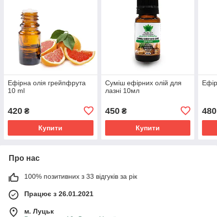
Ефірна олія грейпфрута
Суміш ефірних олій для
Ефір
10 ml
лазні 10мл
420
450
480
₴
₴
Купити
Купити
Про нас
100% позитивних з 33 відгуків за рік
Працює з 26.01.2021
м. Луцьк