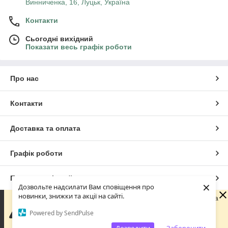
Винниченка, 16, Луцьк, Україна
Контакти
Сьогодні вихідний
Показати весь графік роботи
Про нас
Контакти
Доставка та оплата
Графік роботи
Повна версія сайту
×
Дозвольте надсилати Вам сповіщення про
новинки, знижки та акції на сайті.
Шановні покупці! З 29 липня по 18 серпня наша команда
Сайт створено на маркетплейсі
Prom.ua
перебуває у відпустці. Ви можете оформлювати
Powered by SendPulse
замовлення у звичайному режимі. Усі замовлення та
звернення будуть оброблені починаючи з 18 серпня.
Політика конфіденційності