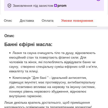
Замовлення під захистом
Опис
Доставка
Оплата
Умови повернення
Опис
Банні єфірні масла:
Лазня та сауна очищують тіло та душу, відновлюють
емоційний стан та повертають фізичні сили. Для
чоловіків та жінок, які полюбляють відвідувати баню чи
сауну, створено спеціальну суміш ефірних олій з м'яти,
евкаліпту та ялиці.
Композиція "Для бані " - ідеальний антисептик,
підвищує імунітет, має противірусну, антибактеріальну
дію, позитивно впливає на нервову та імунну системи,
понижує рівень нервового збудження, відновлює
внутрішню гармонію.
Лише декілька крапель достатнього, щоб приміщення
наповнилось освіжаючим та терапевтичним ароматом!